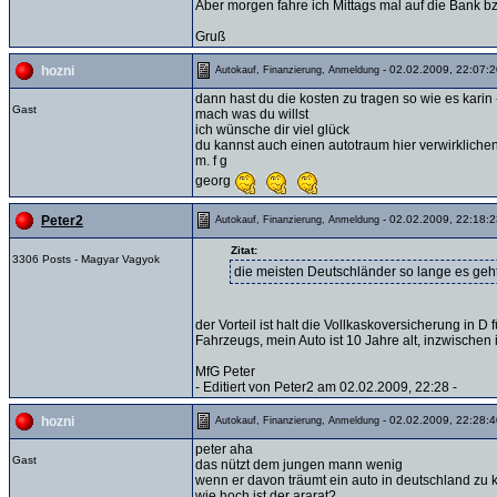
Aber morgen fahre ich Mittags mal auf die Bank 
Gruß
- 02.02.2009, 22:07:2
hozni
Autokauf, Finanzierung, Anmeldung
dann hast du die kosten zu tragen so wie es karin
Gast
mach was du willst
ich wünsche dir viel glück
du kannst auch einen autotraum hier verwirklichen
m. f g
georg
- 02.02.2009, 22:18:2
Peter2
Autokauf, Finanzierung, Anmeldung
Zitat:
3306 Posts - Magyar Vagyok
die meisten Deutschländer so lange es geht
der Vorteil ist halt die Vollkaskoversicherung in D 
Fahrzeugs, mein Auto ist 10 Jahre alt, inzwischen
MfG Peter
- Editiert von Peter2 am 02.02.2009, 22:28 -
- 02.02.2009, 22:28:4
hozni
Autokauf, Finanzierung, Anmeldung
peter aha
Gast
das nützt dem jungen mann wenig
wenn er davon träumt ein auto in deutschland zu 
wie hoch ist der ararat?