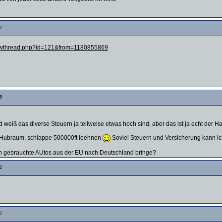
7
showthread.php?id=121&from=1180855869
5
und weiß das diverse Steuern ja teilweise etwas hoch sind, aber das ist ja echt der 
L Hubraum, schlappe 500000ft loehnen
Soviel Steuern und Versicherung kann ich 
ch gebrauchte AUtos aus der EU nach Deutschland bringe?
2
7