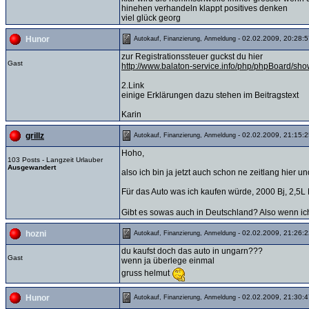
hinehen verhandeln klappt positives denken
viel glück georg
- 02.02.2009, 20:28:5
Hunor
Autokauf, Finanzierung, Anmeldung
zur Registrationssteuer guckst du hier
Gast
http://www.balaton-service.info/php/phpBoard/
2.Link
einige Erklärungen dazu stehen im Beitragstext
Karin
- 02.02.2009, 21:15:2
grillz
Autokauf, Finanzierung, Anmeldung
Hoho,
103 Posts - Langzeit Urlauber
Ausgewandert
also ich bin ja jetzt auch schon ne zeitlang hier 
Für das Auto was ich kaufen würde, 2000 Bj, 2,5
Gibt es sowas auch in Deutschland? Also wenn i
- 02.02.2009, 21:26:2
hozni
Autokauf, Finanzierung, Anmeldung
du kaufst doch das auto in ungarn???
Gast
wenn ja überlege einmal
gruss helmut
- 02.02.2009, 21:30:4
Hunor
Autokauf, Finanzierung, Anmeldung