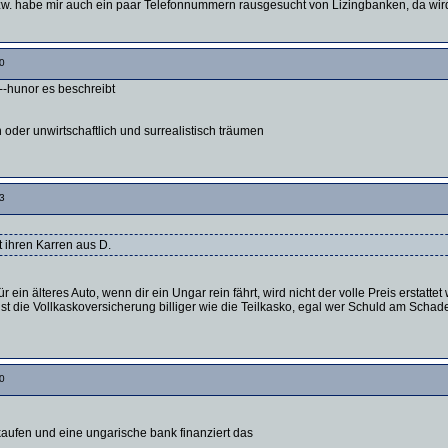
bzw. habe mir auch ein paar Telefonnummern rausgesucht von Lizingbanken, da wird
0
 --hunor es beschreibt
 oder unwirtschaftlich und surrealistisch träumen
3
 ihren Karren aus D.
für ein älteres Auto, wenn dir ein Ungar rein fährt, wird nicht der volle Preis erstatte
 ist die Vollkaskoversicherung billiger wie die Teilkasko, egal wer Schuld am Sc
0
kaufen und eine ungarische bank finanziert das