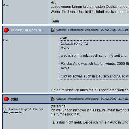
Hi ,
Gast
desdewegen fahren ja die meisten Deutschländer 
Wenn der dann schrottreif ist lohnt es sich mehr
Karin
- 02.02.2009, 21:34:5
Guckst Du Ungarn....
Autokauf, Finanzierung, Anmeldung
Zitat:
Gast
Original von grillz
Hoho,
also ich bin ja jetzt auch schon ne zeitlang
Für das Auto was ich kaufen würde, 2000 B
Achja.
Gibt es sowas auch in Deutschland? Also 
Tja,drum lasse ich auch mein D noch dran,weil es si
- 02.02.2009, 21:41:1
grillz
Autokauf, Finanzierung, Anmeldung
@Regina
103 Posts - Langzeit Urlauber
Ich weiß noch nicht wo ich es kaufe, mein favorit
Ausgewandert
nie rumgezickt hat.
Falls das nicht geht, werde ich mri ein Auto in U