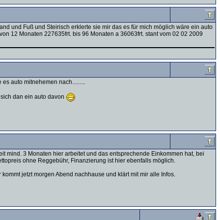
and und Fuß und Steirisch erklerte sie mir das es für mich möglich wäre ein auto
von 12 Monaten 227635frt. bis 96 Monaten a 36063frt. stant vom 02 02 2009
es auto mitnehemen nach.........
n sich dan ein auto davon
it mind. 3 Monaten hier arbeitet und das entsprechende Einkommen hat, bei
topreis ohne Reggebühr, Finanzierung ist hier ebenfalls möglich.
kommt jetzt morgen Abend nachhause und klärt mit mir alle Infos.