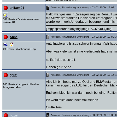
- 03.02.2009, 17:01:1
unikum01
Autokauf, Finanzierung, Anmeldung
Hallo war gestern in Zalaegerszeg bei Renault war 
mit Schweitzerfranken Finanzieren zb: Megane Ex
386 Posts - Fast Auswanderer
werde wenn geht Underlagen besorgen und mich d
unikum01
[img]http://barlahida[/img][img]DSCN2403[/img]
- 03.02.2009, 17:50:3
Anne
Autokauf, Finanzierung, Anmeldung
Autofinacierung ist sau schwer in ungarn.Wir hab
49 Posts - Wochenend Trip
Aber was viele tun ist eine krediet aufs haus ne
so läuft das geschäft.
Lieben gruß Anne
- 03.02.2009, 18:14:4
grillz
Autokauf, Finanzierung, Anmeldung
Also ich bin heute mal zu Opel und BMW gefahren
103 Posts - Langzeit Urlauber
kann man sogar das AUto für den Deutschen Markt 
Ausgewandert
End vom Lied, ich war dann noch bei einer Raiffe
Ich werd mich dann nochmal melden.
Grüße Tom
- 03.02.2009, 18:38:0
hozni
Autokauf, Finanzierung, Anmeldung