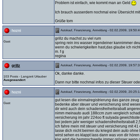
Problem ist einfach, wie kommt man an Geld
Ich brauch ausserdem nochmal eine Übersicht mit
Grüße tom
- 02.02.2009, 19:50:4
hozni
Autokauf, Finanzierung, Anmeldung
grillz du machst zu viel rum
Gast
spring rein ins wasser irgendeiner kannimmer deu
wenn du schwierigkeiten hast,das glaube ich nicht 
m. f g
regina
- 02.02.2009, 19:57:3
grillz
Autokauf, Finanzierung, Anmeldung
Ok, danke danke.
103 Posts - Langzeit Urlauber
Ausgewandert
Dann nur bitte nochmal infos zu dieser Steuer od
- 02.02.2009, 20:25:1
hozni
Autokauf, Finanzierung, Anmeldung
gut lesen die einmalregistrierung das ganze zeug
Gast
bedenke aber steuer und versicherung sind wesent
dir wird auch dein schadensfreiheitsrabatt angere
nimm meinauto audi 188ccm zum vergleich schaden
versicherung im jahr 224oo ft sulyada gewichtsste
bei jedem jahr weniger schadensfreiheitsrabatt 2
ich fahre mein mit steuer und versicherung mit 41
lasse dich nicht beirren du kriegst dein auto ohne
wirst sehen es klappt lass dann was von dir hören
klar wird die hemmschwelle immer grösser wenn du