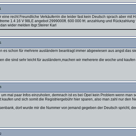
1
eine recht Freundliche Verkäuferrin die leider fast kein Deutsch sprach aber mit H
treme 1.4 16 V 98LE angebot 2999000ft. 600 000 frt. anzahlung und Rückzahlung 
an wider melden lbgr.Steirer Karl
1
en es schon für mehrere ausländern beantragt immer abgewiesen aus angst das sie 
hmen die sind sehr leicht für ausländern,machen wir meherere die woche und kaufe
6
 um mal paar Infos einzuholen, demnach ist es bei Opel kein Problem wenn man se
kaufen und sich somit die Registriergebühr hier sparen, also man zahl nur den Net
isenbank, dort wurde mir die Nummer von jemand gegeben der Deutsch spricht, der 
2