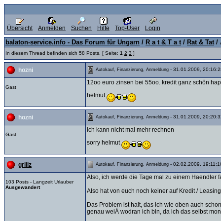
Übersicht
Anmelden
Suchen
Hilfe
Top-User
Login
balaton-service.info - Das Forum für Ungarn
/
R a t & T a t
/
Rat & Tat
/ 
In diesem Thread befinden sich 58 Posts. [ Seite:
1
2
3
]
- 31.01.2009, 20:16:2
hozni
Autokauf, Finanzierung, Anmeldung
12oo euro zinsen bei 55oo. kredit ganz schön ha
Gast
helmut
- 31.01.2009, 20:20:3
hozni
Autokauf, Finanzierung, Anmeldung
ich kann nicht mal mehr rechnen
Gast
sorry helmut
- 02.02.2009, 19:11:1
grillz
Autokauf, Finanzierung, Anmeldung
Also, ich werde die Tage mal zu einem Haendler 
103 Posts - Langzeit Urlauber
Ausgewandert
Also hat von euch noch keiner auf Kredit / Leasin
Das Problem ist halt, das ich wie oben auch scho
genau weiÁ wodran ich bin, da ich das selbst mo