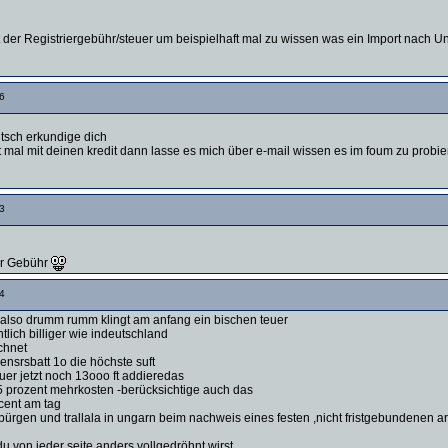
 der Registriergebühr/steuer um beispielhaft mal zu wissen was ein Import nach 
6
tsch erkundige dich
mal mit deinen kredit dann lasse es mich über e-mail wissen es im foum zu probieren
3
er Gebühr
4
 also drumm rumm klingt am anfang ein bischen teuer
lich billiger wie indeutschland
chnet
srsbatt 1o die höchste suft
uer jetzt noch 13ooo ft addieredas
,5 prozent mehrkosten -berücksichtige auch das
 cent am tag
 bürgen und trallala in ungarn beim nachweis eines festen ,nicht fristgebundenen a
 von jeder seite anders vollgedröhnt wirst