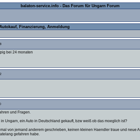
balaton-service.info - Das Forum für Ungarn Forum
Autokauf, Finanzierung, Anmeldung
8
ppig bei 24 monaten
2
0
fahren und Fragen.
g in Ungarn, ein Auto in Deutschland gekauft, bzw weiß ob das moeglich ist?
nmal von jemand anderem geschrieben, keinen kleinen Haendler traue und neue Autos
natelang gefahren habe.