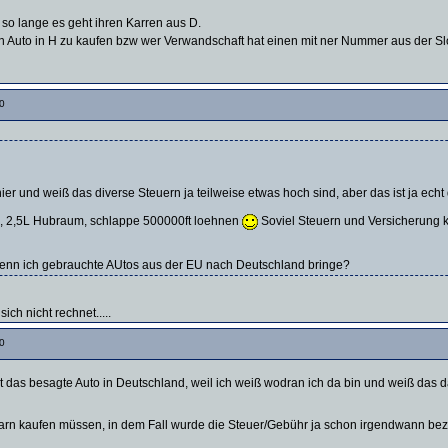
so lange es geht ihren Karren aus D.
 ein Auto in H zu kaufen bzw wer Verwandschaft hat einen mit ner Nummer aus der 
0
 hier und weiß das diverse Steuern ja teilweise etwas hoch sind, aber das ist ja ech
j, 2,5L Hubraum, schlappe 500000ft loehnen
Soviel Steuern und Versicherung kan
wenn ich gebrauchte AUtos aus der EU nach Deutschland bringe?
ch nicht rechnet.....
0
 ist das besagte Auto in Deutschland, weil ich weiß wodran ich da bin und weiß das
ngarn kaufen müssen, in dem Fall wurde die Steuer/Gebühr ja schon irgendwann bez