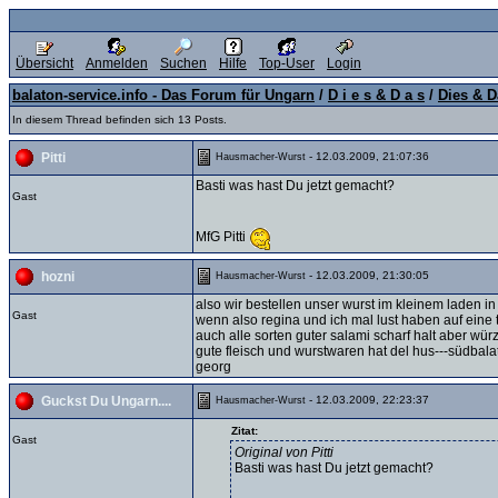
Übersicht
Anmelden
Suchen
Hilfe
Top-User
Login
balaton-service.info - Das Forum für Ungarn
/
D i e s & D a s
/
Dies & D
In diesem Thread befinden sich 13 Posts.
- 12.03.2009, 21:07:36
Pitti
Hausmacher-Wurst
Basti was hast Du jetzt gemacht?
Gast
MfG Pitti
- 12.03.2009, 21:30:05
hozni
Hausmacher-Wurst
also wir bestellen unser wurst im kleinem laden in 
Gast
wenn also regina und ich mal lust haben auf eine t
auch alle sorten guter salami scharf halt aber würz
gute fleisch und wurstwaren hat del hus---südbala
georg
- 12.03.2009, 22:23:37
Guckst Du Ungarn....
Hausmacher-Wurst
Zitat:
Gast
Original von Pitti
Basti was hast Du jetzt gemacht?