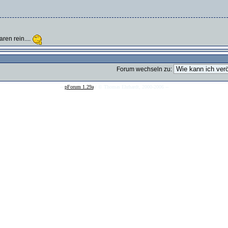
ren rein....
Forum wechseln zu:
--
pForum 1.29a
/ © Thomas Ehrhardt, 2000-2006 --