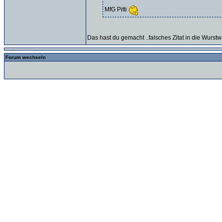
MfG Pitti
Das hast du gemacht ..falsches Zitat in die Wurstwa
Forum wechseln