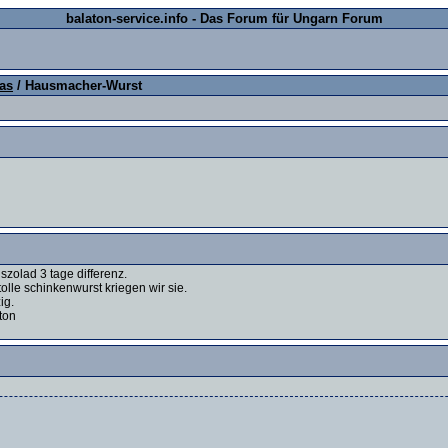
balaton-service.info - Das Forum für Ungarn Forum
as
/ Hausmacher-Wurst
szolad 3 tage differenz.
olle schinkenwurst kriegen wir sie.
ig.
ton