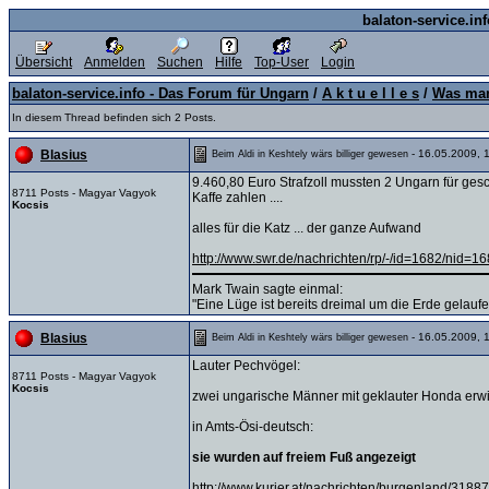
balaton-service.in
Übersicht
Anmelden
Suchen
Hilfe
Top-User
Login
balaton-service.info - Das Forum für Ungarn
/
A k t u e l l e s
/
Was man
In diesem Thread befinden sich 2 Posts.
- 16.05.2009, 
Blasius
Beim Aldi in Keshtely wärs billiger gewesen
9.460,80 Euro Strafzoll mussten 2 Ungarn für ge
8711 Posts - Magyar Vagyok
Kaffe zahlen ....
Kocsis
alles für die Katz ... der ganze Aufwand
http://www.swr.de/nachrichten/rp/-/id=1682/nid=
Mark Twain sagte einmal:
"Eine Lüge ist bereits dreimal um die Erde gelauf
- 16.05.2009, 
Blasius
Beim Aldi in Keshtely wärs billiger gewesen
Lauter Pechvögel:
8711 Posts - Magyar Vagyok
Kocsis
zwei ungarische Männer mit geklauter Honda erwis
in Amts-Ösi-deutsch:
sie wurden auf freiem Fuß angezeigt
http://www.kurier.at/nachrichten/burgenland/3188