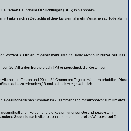
der Deutschen Hauptstelle für Suchtfragen (DHS) in Mannheim.
 trinken sich in Deutschland drei- bis viermal mehr Menschen zu Tode als im
rozent. Als Kriterium gelten mehr als fünf Gläser Alkohol in kurzer Zeit. Das
 von 20 Milliarden Euro pro Jahr! Mit eingerechnet: die Kosten von
mm Alkohol bei Frauen und 20 bis 24 Gramm pro Tag bei Männern erheblich. Diese
seröhrenkrebs zu erkranken,18-mal so hoch wie gewöhnlich.
nnten die gesundheitlichen Schäden im Zusammenhang mit Alkoholkonsum um etwa
ie gesundheitlichen Folgen und die Kosten für unser Gesundheitssystem
sonderte Steuer je nach Alkoholgehalt oder ein generelles Werbeverbot für