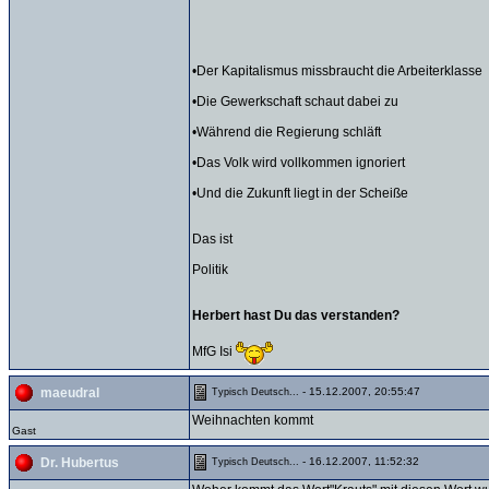
•Der Kapitalismus missbraucht die Arbeiterklasse
•Die Gewerkschaft schaut dabei zu
•Während die Regierung schläft
•Das Volk wird vollkommen ignoriert
•Und die Zukunft liegt in der Scheiße
Das ist
Politik
Herbert hast Du das verstanden?
MfG Isi
- 15.12.2007, 20:55:47
maeudral
Typisch Deutsch...
Weihnachten kommt
Gast
- 16.12.2007, 11:52:32
Dr. Hubertus
Typisch Deutsch...