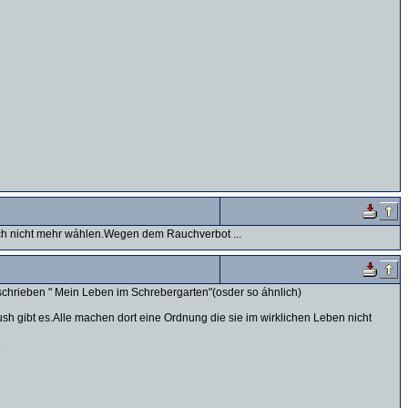
sich nicht mehr wáhlen.Wegen dem Rauchverbot ...
schrieben " Mein Leben im Schrebergarten"(osder so áhnlich)
sh gibt es.Alle machen dort eine Ordnung die sie im wirklichen Leben nicht
.