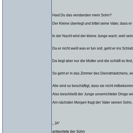
Hast Du das verstanden mein Sohn?
Der Kleine überlegt und bittet seine Vater, dass e
In der Nacht wird der kleine Junge wach, weil sein
Da er nicht weiß was er tun soll, geht er ins Schla
Da liegt aber nur die Mutter und die schläft so fes
So geht er in das Zimmer des Dienstmädchens, wo 
Alle sind so beschäftigt, dass sie nicht mitbekomm
Also beschließt der Junge unverrichteter Dinge w
Am nächsten Morgen fragt der Vater seinen Sohn, o
„ JA“
antwortete der Sohn