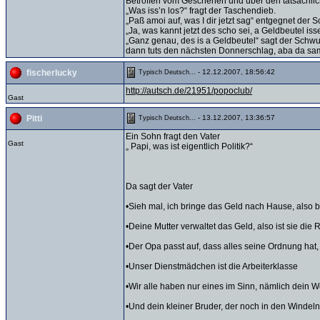
Betroffen vom Geschehen und über den tatsächlich
„Was iss’n los?“ fragt der Taschendieb.
„Paß amoi auf, was I dir jetzt sag“ entgegnet der
„Ja, was kannt jetzt des scho sei, a Geldbeutel iss
„Ganz genau, des is a Geldbeutel“ sagt der Schwul
dann tuts den nächsten Donnerschlag, aba da sa
- 12.12.2007, 18:56:42
fischerlucky
Typisch Deutsch...
http://autsch.de/21951/popoclub/
Gast
- 13.12.2007, 13:36:57
Pitti
Typisch Deutsch...
Ein Sohn fragt den Vater
Gast
„ Papi, was ist eigentlich Politik?“
Da sagt der Vater
•Sieh mal, ich bringe das Geld nach Hause, also bi
•Deine Mutter verwaltet das Geld, also ist sie die
•Der Opa passt auf, dass alles seine Ordnung hat, 
•Unser Dienstmädchen ist die Arbeiterklasse
•Wir alle haben nur eines im Sinn, nämlich dein W
•Und dein kleiner Bruder, der noch in den Windeln l