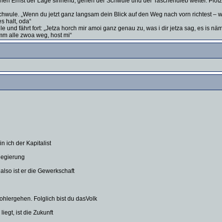
en Ernst der Lage sinnend, gehen der Schwule und der Taschendieb weiter. Plötzl
 Schwule. „Wenn du jetzt ganz langsam dein Blick auf den Weg nach vorn richtest – w
es halt, oda“
e und fährt fort: „Jetza horch mir amoi ganz genau zu, was i dir jetza sag, es is 
mm alle zwoa weg, host mi“
n ich der Kapitalist
 Regierung
also ist er die Gewerkschaft
ohlergehen. Folglich bist du dasVolk
iegt, ist die Zukunft