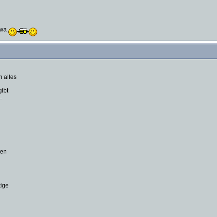
zwa
n alles
gibt
.
ten
tige