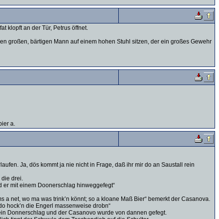
t klopft an der Tür, Petrus öffnet.
 einen großen, bärtigen Mann auf einem hohen Stuhl sitzen, der ein großes Gewehr
ier a.
aufen. Ja, dös kommt ja nie nicht in Frage, daß ihr mir do an Saustall rein
 die drei.
rd er mit einem Doonerschlag hinweggefegt“
ms a net, wo ma was trink’n könnt; so a kloane Maß Bier“ bemerkt der Casanova.
, do hock’n die Engerl massenweise drobn“
 – ein Donnerschlag und der Casanovo wurde von dannen gefegt.