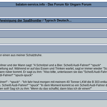
balaton-service.info - Das Forum für Ungarn Forum
Vereinigung der Spaßfrontler
/ Typisch Deutsch...
eder einen aus meiner Schatztruhe.
llner und der Mann sagt: "A Schnitzel und a Bier. Scheiß Audi-Fahrer!" *spuck*
stellung auf. Während er auf das Essen und Trinken wartet, sagt er immer wieder "
 rüber kommt. Er sagt zu ihm: "Also bitte, unterlassen sie das "Scheiß Audi-Fahr
di-Fahrer!" *spuck-spuck*
ahrer!" - *spuck* - "Ich fahr heut morgen mit meinem 40 Tonner LKW die B 303 entl
 Scheiß Audi-Fahrer!" *spuck* "In dem Moment kommt so ein Scheiß Audi-Fahrer da
soll! Sag ich zu ihm: 'Wenn du das schaffst, dann blas ich dir einen!'"