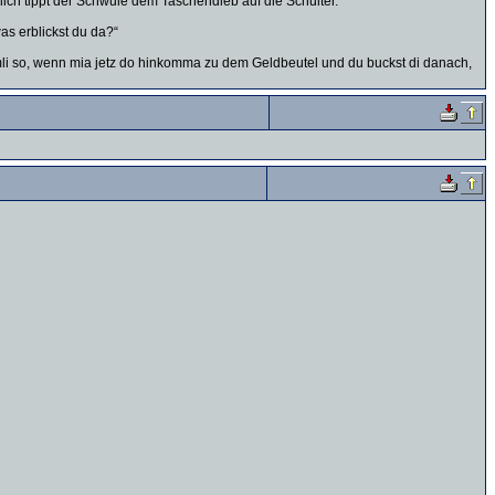
ich tippt der Schwule dem Taschendieb auf die Schulter.
as erblickst du da?“
nämli so, wenn mia jetz do hinkomma zu dem Geldbeutel und du buckst di danach,