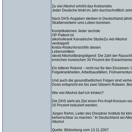
Zu viel Alkohol erhöht das Krebsrisiko
Jeder Deutsche trinkt im Jahr durchschnittlich ze
Nach DHS-Angaben sterben in Deutschland jährli
Straßenverkehr ums Leben kommen.
Komplikationen Jeder sechste
OP-Patient ist
alkoholkrank Kanadische StudieZu viel Alkohol
verdoppelt
Krebs-RisikoVorsicht!In diesen
Lebensmitteln
steckt AlkoholBeängstigend: Die Zahl der Rauscht
erreichen inzwischen 34 Prozent der Erwachsene
Ein bitterer Rekord – nicht nur für den Einzelnen
Folgekrankheiten, Arbeitsausfällen, Frühverrentun
Und auch die gesundheitlichen Folgen sind verhee
Dosis entspricht ein bis zwei Gläsern Rotwein. B
Wie viel Alkohol darf ich trinken?
Die DHS sieht als Ziel einen Pro-Kopf-Konsum vo
20 Prozent reduziert werden.
Jürgen Rehm, Leiter des Dresdner Instituts für k
beherrschbar zu machen.“ In Deutschland sei Alko
Alkohol.
Quelle: Bildzeitung vom 13.11.2007