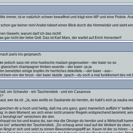
Wie immer, ist er natürlich schwer bewaffnet und trägt eine MP und eine Pistole. Arafa
 schon gar keiner rein! Arafat riskiert einen Blick durch die Himmelstür und sieht
 'nen Gewehr, warum darf ich das nicht!
 gar nicht der liebe Gott. Das ist Karl Marx, der wartet auf Erich Honecker!!
nach paris ins gespraech.
trecke jedoch sass mir eine huebsche madam gegenueber---der baier so-so
ein glaeschen champagner trinken wuerde---der baier--ja-ja
 benetzten einige tropfen ihr herrliches dekoltete.---der baier --aso--
chem von der brust.--der baier stutzte ,spach---du soch a mal funktioniert des mit b
laß: ein Schwuler - ein Taschendieb - und ein Casanova
 !“
ut, wer da ist: „Ja, was wollts es Saubande do herobn, do habt’s eich ja sauba verl
versprechen dir a hoch und heilig, daß ma uns ganz, ganz manierlich aufführ’n“ betteln
ung: in dem Moment, wo sich einer nicht unserer Regeln entsprechend benimmt, wi
z beruhigt sei“ versichern die drei.
erhaupt nix los und koana da; san mia die Oinzign do herobn und a Wirtschaft ham
nix los“ antwortet der Taschendieb. „Do schaug amoi nauf auf die Wolkerl da oben
ann fängt er sich und setzt zu einem Bewunderungspfiff an. Kaum ist der zu hören