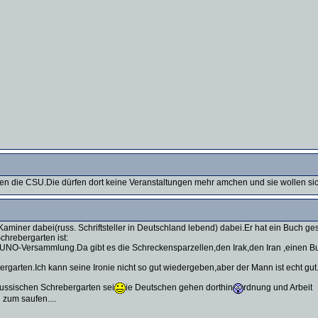
ieren die CSU.Die dürfen dort keine Veranstaltungen mehr amchen und sie wollen 
miner dabei(russ. Schriftsteller in Deutschland lebend) dabei.Er hat ein Buch ge
chrebergarten ist:
e UNO-Versammlung.Da gibt es die Schreckensparzellen,den Irak,den Iran ,einen Bu
ergarten.Ich kann seine Ironie nicht so gut wiedergeben,aber der Mann ist echt gut
ussischen Schrebergarten sei
ie Deutschen gehen dorthin
rdnung und Arbeit
zum saufen....