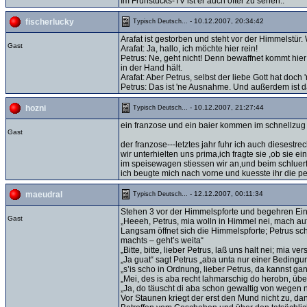
Im Frühstücks-TV ist er auch öfter zu sehen..
- 10.12.2007, 20:34:42
fischerlucky
Typisch Deutsch...
Arafat ist gestorben und steht vor der Himmelstür. 
Gast
Arafat: Ja, hallo, ich möchte hier rein!
Petrus: Ne, geht nicht! Denn bewaffnet kommt hier
in der Hand hält.
Arafat: Aber Petrus, selbst der liebe Gott hat doch
Petrus: Das ist 'ne Ausnahme. Und außerdem ist das
- 10.12.2007, 21:27:44
hozni
Typisch Deutsch...
ein franzose und ein baier kommen im schnellzug 
Gast
der franzose---letztes jahr fuhr ich auch dieses
wir unterhielten uns prima,ich fragte sie ,ob sie 
im speisewagen stiessen wir an,und beim schluerfen
ich beugte mich nach vorne und kuesste ihr die perl
- 12.12.2007, 00:11:34
maeudral
Typisch Deutsch...
Stehen 3 vor der Himmelspforte und begehren Ein
Gast
„Heeeh, Petrus, mia wolln in Himmel nei, mach auf
Langsam öffnet sich die Himmelspforte; Petrus scha
machts – geht’s weita“
„Bitte, bitte, lieber Petrus, laß uns halt nei; mia 
„Ja guat“ sagt Petrus „aba unta nur einer Beding
„s’is scho in Ordnung, lieber Petrus, da kannst gan
„Mei, des is aba recht lahmarschig do herobn, üb
„Ja, do täuscht di aba schon gewaltig von wegen 
Vor Staunen kriegt der erst den Mund nicht zu, d