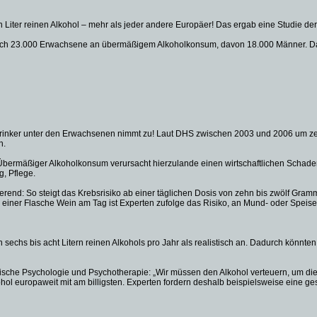
hn Liter reinen Alkohol – mehr als jeder andere Europäer! Das ergab eine Studie 
ch 23.000 Erwachsene an übermäßigem Alkoholkonsum, davon 18.000 Männer. Damit
rinker unter den Erwachsenen nimmt zu! Laut DHS zwischen 2003 und 2006 um zehn P
n.
: Übermäßiger Alkoholkonsum verursacht hierzulande einen wirtschaftlichen Schaden
g, Pflege.
rend: So steigt das Krebsrisiko ab einer täglichen Dosis von zehn bis zwölf Gra
ei einer Flasche Wein am Tag ist Experten zufolge das Risiko, an Mund- oder Spei
n sechs bis acht Litern reinen Alkohols pro Jahr als realistisch an. Dadurch kö
linische Psychologie und Psychotherapie: „Wir müssen den Alkohol verteuern, um d
hol europaweit mit am billigsten. Experten fordern deshalb beispielsweise eine ge