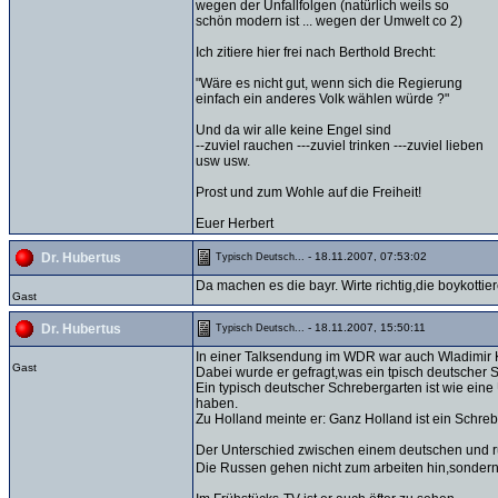
wegen der Unfallfolgen (natürlich weils so
schön modern ist ... wegen der Umwelt co 2)
Ich zitiere hier frei nach Berthold Brecht:
"Wäre es nicht gut, wenn sich die Regierung
einfach ein anderes Volk wählen würde ?"
Und da wir alle keine Engel sind
--zuviel rauchen ---zuviel trinken ---zuviel lieben
usw usw.
Prost und zum Wohle auf die Freiheit!
Euer Herbert
- 18.11.2007, 07:53:02
Dr. Hubertus
Typisch Deutsch...
Da machen es die bayr. Wirte richtig,die boykott
Gast
- 18.11.2007, 15:50:11
Dr. Hubertus
Typisch Deutsch...
In einer Talksendung im WDR war auch Wladimir Ka
Gast
Dabei wurde er gefragt,was ein tpisch deutscher S
Ein typisch deutscher Schrebergarten ist wie ein
haben.
Zu Holland meinte er: Ganz Holland ist ein Schreb
Der Unterschied zwischen einem deutschen und r
Die Russen gehen nicht zum arbeiten hin,sondern 