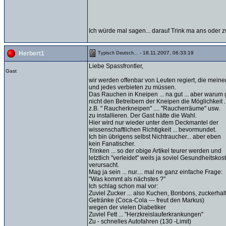
Ich würde mal sagen... darauf Trink ma ans oder 
- 18.11.2007, 06:33:19
Herbert1
Typisch Deutsch...
Liebe Spassfrontler,
Gast
wir werden offenbar von Leuten regiert, die meine
und jedes verbieten zu müssen.
Das Rauchen in Kneipen ... na gut ... aber warum 
nicht den Betreibern der Kneipen die Möglichkeit ..
z.B. " Raucherkneipen" .... "Raucherräume" usw.
zu installieren. Der Gast hätte die Wahl.
Hier wird nur wieder unter dem Deckmantel der
wissenschaftlichen Richtigkeit ... bevormundet.
Ich bin übrigens selbst Nichtraucher... aber eben
kein Fanatischer.
Trinken ... so der obige Artikel teurer werden und
letztlich "verleidet" weils ja soviel Gesundheitskos
verursacht.
Mag ja sein ... nur.... mal ne ganz einfache Frage:
"Was kommt als nächstes ?"
Ich schlag schon mal vor:
Zuviel Zucker ... also Kuchen, Bonbons, zuckerhal
Getränke (Coca-Cola --- freut den Markus)
wegen der vielen Diabetiker
Zuviel Fett ... "Herzkreislauferkrankungen"
Zu - schnelles Autofahren (130 -Limit)