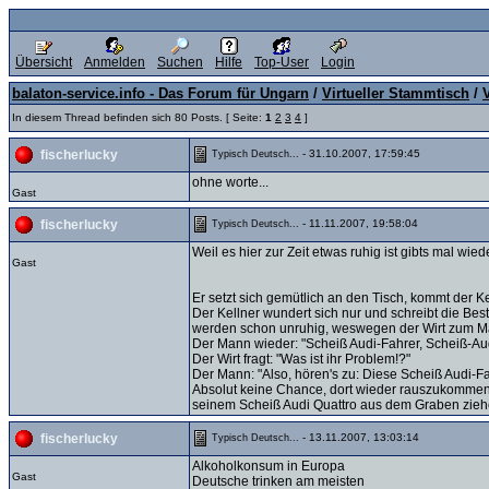
Übersicht
Anmelden
Suchen
Hilfe
Top-User
Login
balaton-service.info - Das Forum für Ungarn
/
Virtueller Stammtisch
/
In diesem Thread befinden sich 80 Posts. [ Seite:
1
2
3
4
]
- 31.10.2007, 17:59:45
fischerlucky
Typisch Deutsch...
ohne worte...
Gast
- 11.11.2007, 19:58:04
fischerlucky
Typisch Deutsch...
Weil es hier zur Zeit etwas ruhig ist gibts mal wi
Gast
Er setzt sich gemütlich an den Tisch, kommt der Ke
Der Kellner wundert sich nur und schreibt die Be
werden schon unruhig, weswegen der Wirt zum Mann
Der Mann wieder: "Scheiß Audi-Fahrer, Scheiß-Au
Der Wirt fragt: "Was ist ihr Problem!?"
Der Mann: "Also, hören's zu: Diese Scheiß Audi-F
Absolut keine Chance, dort wieder rauszukommen.
seinem Scheiß Audi Quattro aus dem Graben ziehen 
- 13.11.2007, 13:03:14
fischerlucky
Typisch Deutsch...
Alkoholkonsum in Europa
Gast
Deutsche trinken am meisten