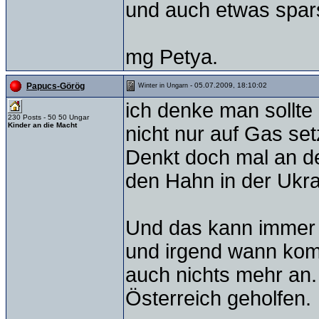
und auch etwas spa
mg Petya.
- 05.07.2009, 18:10:02
Papucs-Görög
Winter in Ungarn
ich denke man sollte
230 Posts - 50 50 Ungar
Kinder an die Macht
nicht nur auf Gas set
Denkt doch mal an d
den Hahn in der Ukra
Und das kann immer
und irgend wann kom
auch nichts mehr an
Österreich geholfen.