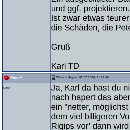
und ggf. projektieren.
Ist zwar etwas teurer
die Schäden, die Pet
Gruß
Karl TD
- 05.07.2009, 21:08:06
PeterV
Winter in Ungarn
Ja, Karl da hast du 
Gast
nach hapert das abe
ein "netter, möglich
dem viel billigeren V
Rigips vor' dann wir