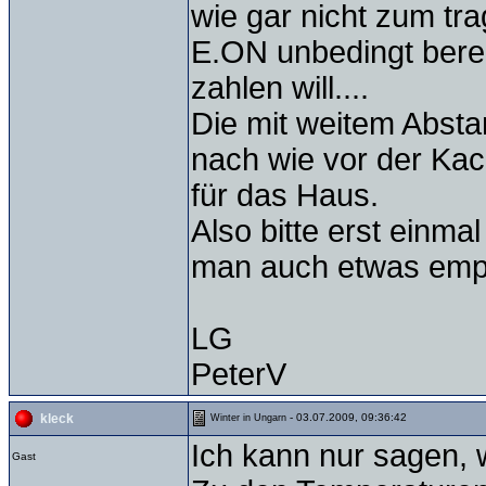
wie gar nicht zum tr
E.ON unbedingt bere
zahlen will....
Die mit weitem Abstan
nach wie vor der Ka
für das Haus.
Also bitte erst einm
man auch etwas emp
LG
PeterV
- 03.07.2009, 09:36:42
kleck
Winter in Ungarn
Ich kann nur sagen, 
Gast