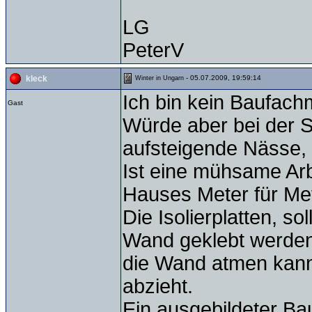
LG
PeterV
- 05.07.2009, 19:59:14
kleck
Winter in Ungarn
Ich bin kein Baufach
Gast
Würde aber bei der S
aufsteigende Nässe, 
Ist eine mühsame Ar
Hauses Meter für Met
Die Isolierplatten, so
Wand geklebt werden
die Wand atmen kann
abzieht.
Ein ausgebildeter Ba