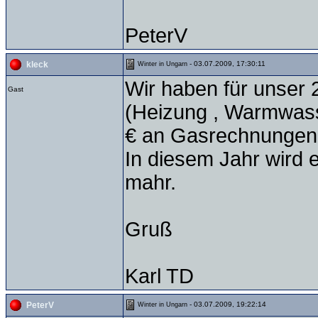
PeterV
- 03.07.2009, 17:30:11
kleck
Winter in Ungarn
Wir haben für unser
Gast
(Heizung , Warmwass
€ an Gasrechnungen 
In diesem Jahr wird 
mahr.
Gruß
Karl TD
- 03.07.2009, 19:22:14
PeterV
Winter in Ungarn