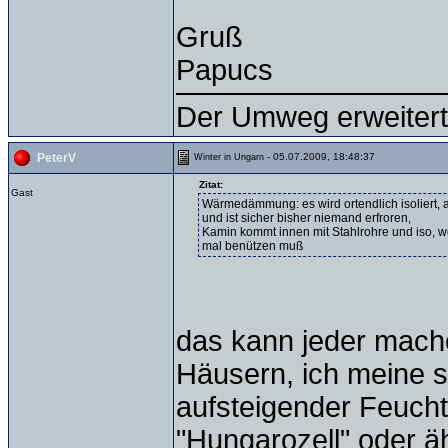
Gruß
Papucs
Der Umweg erweitert
- 05.07.2009, 18:48:37
PeterV
Winter in Ungarn
Zitat:
Gast
Wärmedämmung: es wird ortendlich isoliert, 
und ist sicher bisher niemand erfroren,
Kamin kommt innen mit Stahlrohre und iso, w
mal benützen muß
das kann jeder machen
Häusern, ich meine s
aufsteigender Feuchti
"Hungarozell" oder ä