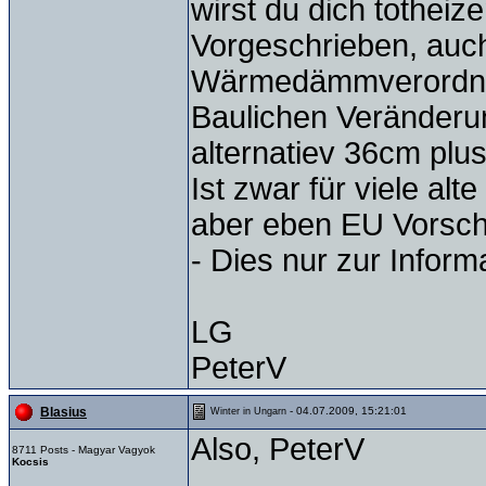
wirst du dich totheize
Vorgeschrieben, auc
Wärmedämmverordnun
Baulichen Veränder
alternatiev 36cm p
Ist zwar für viele al
aber eben EU Vorschr
- Dies nur zur Informa
LG
PeterV
- 04.07.2009, 15:21:01
Blasius
Winter in Ungarn
Also, PeterV
8711 Posts - Magyar Vagyok
Kocsis