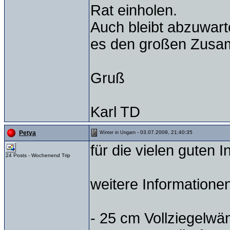
Rat einholen.
Auch bleibt abzuwarte
es den großen Zus
Gruß
Karl TD
- 03.07.2009, 21:40:35
Petya
Winter in Ungarn
für die vielen guten In
24 Posts - Wochenend Trip
weitere Informationen
- 25 cm Vollziegelwä