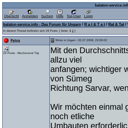
balaton-service.in
Übersicht
Anmelden
Suchen
Hilfe
Top-User
Login
balaton-service.info - Das Forum für Ungarn
/
R a t & T a t
/
Rat & Tat
/ 
In diesem Thread befinden sich 29 Posts. [ Seite:
1
2
]
- 02.07.2009, 23:09:02
Petya
Winter in Ungarn
Mit den Durchschnitts
24 Posts - Wochenend Trip
allzu viel
anfangen; wichtiger 
von Sümeg
Richtung Sarvar, we
Wir möchten einmal 
noch etliche
Umbauten erforderlic