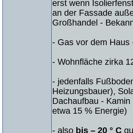
erst wenn Isolierfen
an der Fassade außer
Großhandel - Bekann
- Gas vor dem Haus 
- Wohnfläche zirka 
- jedenfalls Fußbod
Heizungsbauer), Sola
Dachaufbau - Kamin 
etwa 15 % Energie)
- also
bis – 20 ° C
gu