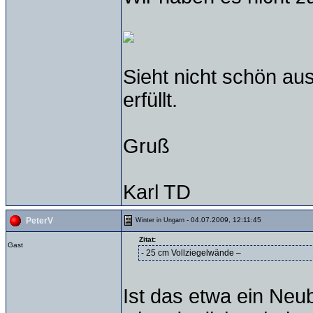
Sieht nicht schön au
erfüllt.
Gruß
Karl TD
- 04.07.2009, 12:11:45
PeterV
Winter in Ungarn
Zitat:
Gast
- 25 cm Vollziegelwände –
Ist das etwa ein Neu