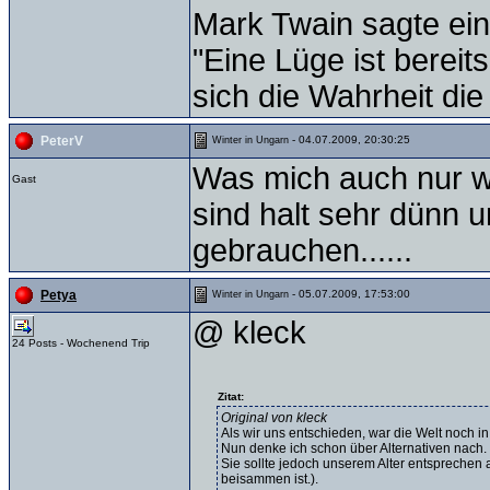
Mark Twain sagte ein
"Eine Lüge ist bereit
sich die Wahrheit die
- 04.07.2009, 20:30:25
PeterV
Winter in Ungarn
Was mich auch nur w
Gast
sind halt sehr dünn 
gebrauchen......
- 05.07.2009, 17:53:00
Petya
Winter in Ungarn
@ kleck
24 Posts - Wochenend Trip
Zitat:
Original von kleck
Als wir uns entschieden, war die Welt noch i
Nun denke ich schon über Alternativen nach.
Sie sollte jedoch unserem Alter entsprechen
beisammen ist.).