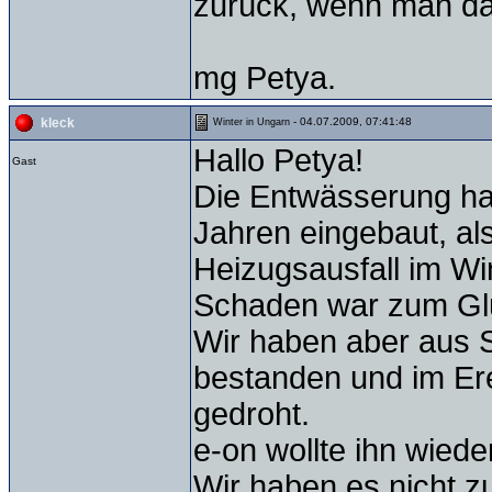
zurück, wenn man da
mg Petya.
- 04.07.2009, 07:41:48
kleck
Winter in Ungarn
Hallo Petya!
Gast
Die Entwässerung ha
Jahren eingebaut, al
Heizugsausfall im Win
Schaden war zum Glüc
Wir haben aber aus 
bestanden und im Ere
gedroht.
e-on wollte ihn wiede
Wir haben es nicht z