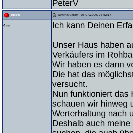
PeterV
- 06.07.2009, 07:52:17
kleck
Winter in Ungarn
Ich kann Deinen Erfah
Gast
Unser Haus haben a
Verkäufers im Rohbau
Wir haben es dann von
Die hat das möglichs
versucht.
Nun funktioniert das
schauen wir hinweg 
Werterhaltung nach u
Deshalb auch meine 