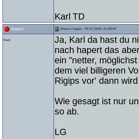
Karl TD
- 05.07.2009, 21:08:06
PeterV
Winter in Ungarn
Ja, Karl da hast du 
Gast
nach hapert das abe
ein "netter, möglich
dem viel billigeren V
Rigips vor' dann wir
Wie gesagt ist nur u
so ab.
LG