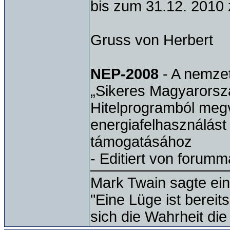
bis zum 31.12. 201
Gruss von Herbert
NEP-2008
- A nemze
„Sikeres Magyarorsz
Hitelprogramból megv
energiafelhasználás
támogatásához
- Editiert von forum
Mark Twain sagte ein
"Eine Lüge ist bereit
sich die Wahrheit die