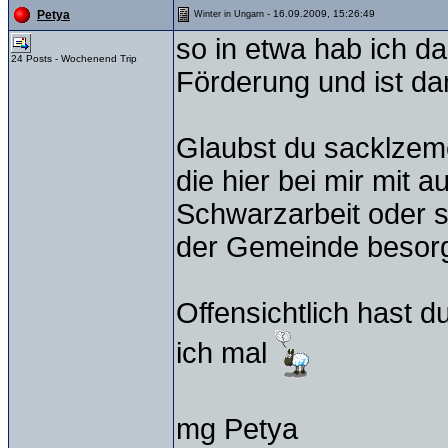
- 16.09.2009, 15:26:49
Petya
Winter in Ungarn
so in etwa hab ich 
24 Posts - Wochenend Trip
Förderung und ist da
Glaubst du sacklzeme
die hier bei mir mit a
Schwarzarbeit oder so
der Gemeinde besorg
Offensichtlich hast d
ich mal
mg Petya