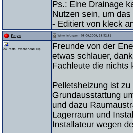
Ps.: Eine Drainage 
Nutzen sein, um das
- Editiert von kleck 
- 08.09.2009, 18:52:31
Petya
Winter in Ungarn
Freunde von der Ener
24 Posts - Wochenend Trip
etwas schlauer, dan
Fachleute die nichts 
Pelletsheizung ist zu
Grundausstattung um
und dazu Raumaustra
Lagerraum und Instal
Installateur wegen d