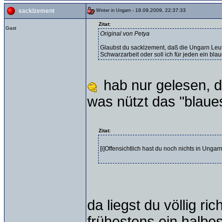
- 18.09.2009, 22:37:33
sacklzement
Winter in Ungarn
Zitat:
Gast
Original von Petya
Glaubst du sacklzement, daß die Ungarn Leute 
Schwarzarbeit oder soll ich für jeden ein bl
hab nur gelesen, das
was nützt das "blaue
Zitat:
[i]Offensichtlich hast du noch nichts in Ungar
da liegst du völlig r
frühestens ein halbes