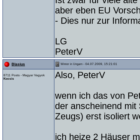
Ist zwar für viele al
aber eben EU Vorschr
- Dies nur zur Informa
LG
PeterV
- 04.07.2009, 15:21:01
Blasius
Winter in Ungarn
Also, PeterV
8711 Posts - Magyar Vagyok
Kocsis
wenn ich das von Petra
der anscheinend mit 
Zeugs) erst isoliert we
ich heize 2 Häuser mi