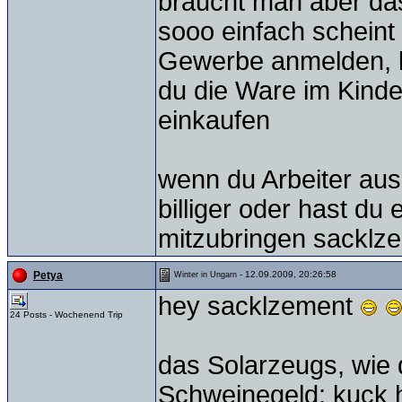
braucht man aber das
sooo einfach scheint 
Gewerbe anmelden, 
du die Ware im Kinder
einkaufen
wenn du Arbeiter au
billiger oder hast du
mitzubringen sacklz
- 12.09.2009, 20:26:58
Petya
Winter in Ungarn
hey sacklzement
24 Posts - Wochenend Trip
das Solarzeugs, wie 
Schweinegeld; kuck h