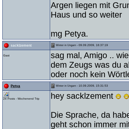
Argen liegen mit Gr
Haus und so weiter
mg Petya.
- 09.09.2009, 16:37:19
sacklzement
Winter in Ungarn
sag mal, Amigo .. wi
Gast
dem Zeugs was du all
oder noch kein Wörtl
- 10.09.2009, 15:31:53
Petya
Winter in Ungarn
hey sacklzement
24 Posts - Wochenend Trip
Die Sprache, da habe
geht schon immer mit