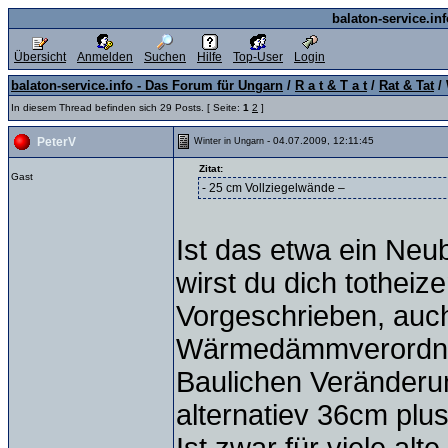
balaton-service.in
Übersicht
Anmelden
Suchen
Hilfe
Top-User
Login
balaton-service.info - Das Forum für Ungarn
/
R a t & T a t
/
Rat & Tat
/ 
In diesem Thread befinden sich 29 Posts. [ Seite:
1
2
]
- 04.07.2009, 12:11:45
PeterV
Winter in Ungarn
Zitat:
Gast
- 25 cm Vollziegelwände –
Ist das etwa ein Neu
wirst du dich totheize
Vorgeschrieben, auc
Wärmedämmverordnun
Baulichen Veränder
alternatiev 36cm p