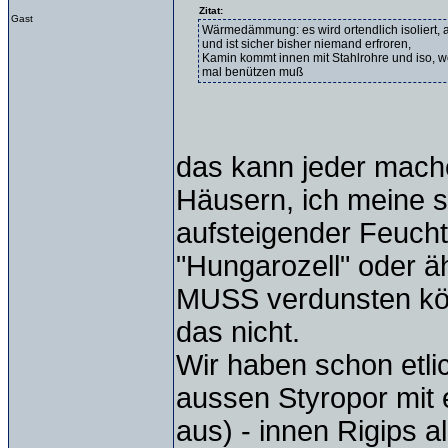
Zitat:
Gast
Wärmedämmung: es wird ortendlich isoliert, 
und ist sicher bisher niemand erfroren,
Kamin kommt innen mit Stahlrohre und iso, w
mal benützen muß
das kann jeder machen
Häusern, ich meine s
aufsteigender Feuchti
"Hungarozell" oder ä
MUSS verdunsten könn
das nicht.
Wir haben schon etli
aussen Styropor mit 
aus) - innen Rigips a