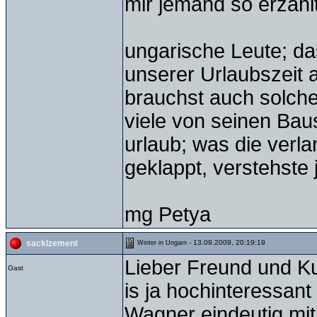
mir jemand so erzähl
ungarische Leute; da
unserer Urlaubszeit 
brauchst auch solch
viele von seinen Bau
urlaub; was die verlan
geklappt, verstehste j
mg Petya
- 13.09.2009, 20:19:19
sacklzement
Winter in Ungarn
Lieber Freund und Ku
Gast
is ja hochinteressant
Wagner eindeutig mit