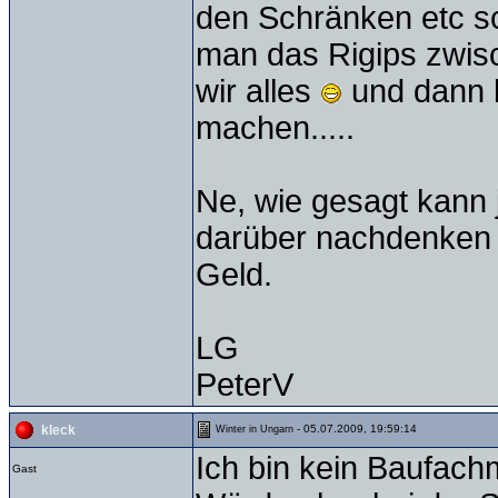
den Schränken etc sc
man das Rigips zwis
wir alles
und dann 
machen.....
Ne, wie gesagt kann 
darüber nachdenken w
Geld.
LG
PeterV
- 05.07.2009, 19:59:14
kleck
Winter in Ungarn
Ich bin kein Baufach
Gast