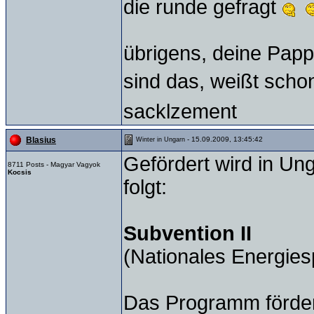
die runde gefragt
übrigens, deine Pap
sind das, weißt schon
sacklzement
- 15.09.2009, 13:45:42
Blasius
Winter in Ungarn
Gefördert wird in Un
8711 Posts - Magyar Vagyok
Kocsis
folgt:
Subvention II
(Nationales Energie
Das Programm förder