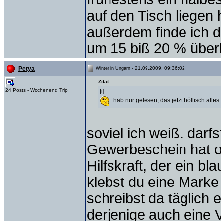
auf den Tisch liegen
außerdem finde ich d
um 15 biß 20 % übe
- 21.09.2009, 09:36:02
Petya
Winter in Ungarn
Zitat:
24 Posts - Wochenend Trip
[i]
hab nur gelesen, das jetzt höllisch alles
soviel ich weiß. darf
Gewerbeschein hat od
Hilfskraft, der ein 
klebst du eine Marke
schreibst da täglich 
derjenige auch eine 