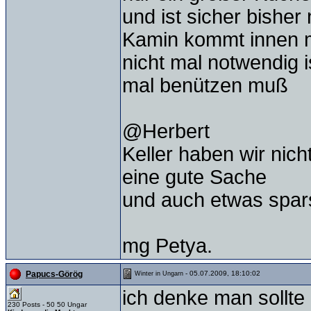
und ist sicher bisher
Kamin kommt innen mi
nicht mal notwendig 
mal benützen muß
@Herbert
Keller haben wir nic
eine gute Sache
und auch etwas spa
mg Petya.
- 05.07.2009, 18:10:02
Papucs-Görög
Winter in Ungarn
ich denke man sollte
230 Posts - 50 50 Ungar