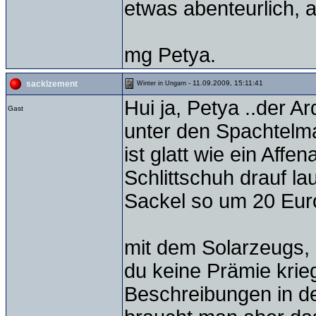
etwas abenteurlich,
mg Petya.
- 11.09.2009, 15:11:41
sacklzement
Winter in Ungarn
Hui ja, Petya ..der A
Gast
unter den Spachtelma
ist glatt wie ein Affe
Schlittschuh drauf lau
Sackel so um 20 Eur
mit dem Solarzeugs, s
du keine Prämie krie
Beschreibungen in de