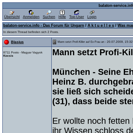
balaton-service.in
Übersicht
Anmelden
Suchen
Hilfe
Top-User
Login
balaton-service.info - Das Forum für Ungarn
/
A k t u e l l e s
/
Was man
In diesem Thread befinden sich 2 Posts.
- 20.07.2009, 15:32
Blasius
Mann setzt Profi-Killer auf Ex-Frau an
Mann setzt Profi-Ki
8711 Posts - Magyar Vagyok
Kocsis
München - Seine Eh
Heinz B. durchgebr
sie ließ sich schei
(31), dass beide ste
Er wollte noch fette
ihr Wissen schloss de