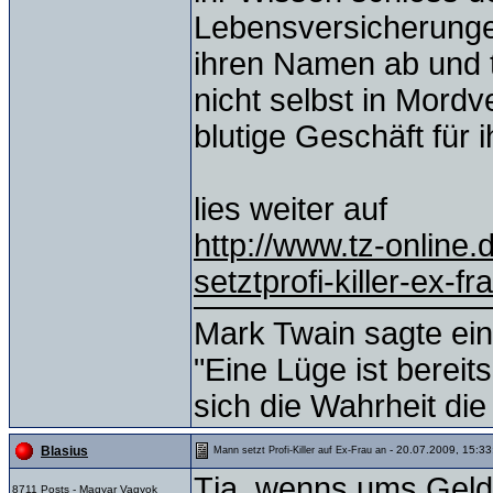
Lebensversicherunge
ihren Namen ab und t
nicht selbst in Mordv
blutige Geschäft für i
lies weiter auf
http://www.tz-onlin
setztprofi-killer-ex-
Mark Twain sagte ein
"Eine Lüge ist bereit
sich die Wahrheit die
- 20.07.2009, 15:33
Blasius
Mann setzt Profi-Killer auf Ex-Frau an
Tja, wenns ums Geld g
8711 Posts - Magyar Vagyok