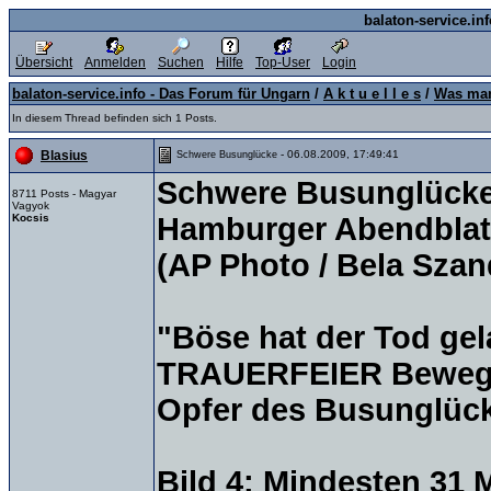
balaton-service.in
Übersicht
Anmelden
Suchen
Hilfe
Top-User
Login
balaton-service.info - Das Forum für Ungarn
/
A k t u e l l e s
/
Was man
In diesem Thread befinden sich 1 Posts.
- 06.08.2009, 17:49:41
Blasius
Schwere Busunglücke
Schwere Busunglück
8711 Posts - Magyar
Vagyok
Kocsis
Hamburger Abendblatt
(AP Photo / Bela Szan
"Böse hat der Tod gel
TRAUERFEIER Bewegend
Opfer des Busunglücks
Bild 4: Mindesten 31