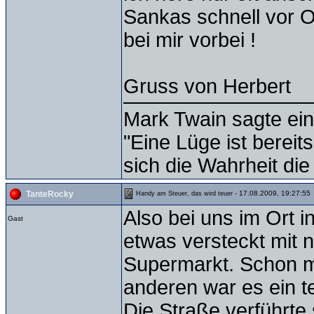
Sankas schnell vor O
bei mir vorbei !
Gruss von Herbert
Mark Twain sagte ein
"Eine Lüge ist bereit
sich die Wahrheit die
- 17.08.2009, 19:27:55
TanteRocky
Handy am Steuer, das wird teuer
Also bei uns im Ort i
Gast
etwas versteckt mit 
Supermarkt. Schon m
anderen war es ein t
Die Straße verführte