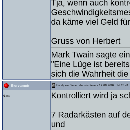
Tja, wenn auch kontro
Geschwindigkeitsmes
da käme viel Geld f
Gruss von Herbert
Mark Twain sagte ein
"Eine Lüge ist bereit
sich die Wahrheit die
- 17.08.2009, 14:45:41
Biervampir
Handy am Steuer, das wird teuer
Kontrolliert wird ja s
Gast
7 Radarkästen auf d
und