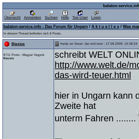
balaton-service.in
Übersicht
Anmelden
Suchen
Hilfe
Top-User
Login
balaton-service.info - Das Forum für Ungarn
/
A k t u e l l e s
/
Was man
In diesem Thread befinden sich 9 Posts.
- 17.08.2009, 14:38:24
Blasius
Handy am Steuer, das wird teuer
schreibt WELT ONLI
8711 Posts - Magyar Vagyok
Kocsis
http://www.welt.de/m
das-wird-teuer.html
hier in Ungarn kann 
Zweite hat
unterm Fahren ........