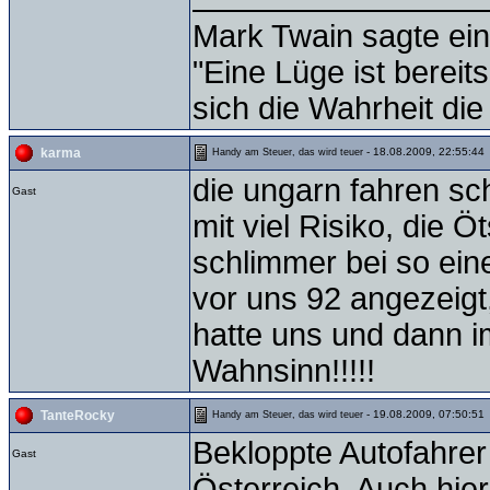
Mark Twain sagte ein
"Eine Lüge ist bereit
sich die Wahrheit die
- 18.08.2009, 22:55:44
karma
Handy am Steuer, das wird teuer
die ungarn fahren sc
Gast
mit viel Risiko, die 
schlimmer bei so ein
vor uns 92 angezeigt
hatte uns und dann im
Wahnsinn!!!!!
- 19.08.2009, 07:50:51
TanteRocky
Handy am Steuer, das wird teuer
Bekloppte Autofahrer 
Gast
Österreich. Auch hier