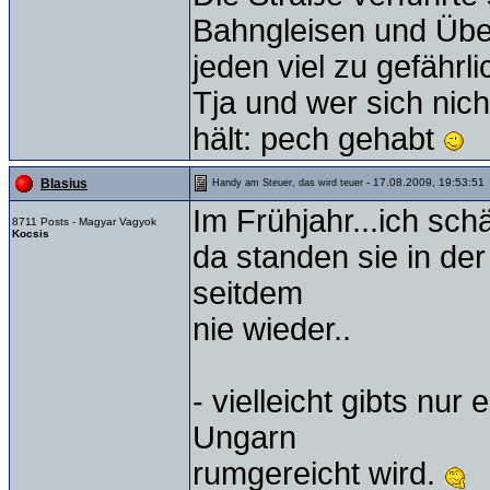
Bahngleisen und Übe
jeden viel zu gefährli
Tja und wer sich nic
hält: pech gehabt
- 17.08.2009, 19:53:51
Blasius
Handy am Steuer, das wird teuer
Im Frühjahr...ich sc
8711 Posts - Magyar Vagyok
Kocsis
da standen sie in de
seitdem
nie wieder..
- vielleicht gibts nur
Ungarn
rumgereicht wird.