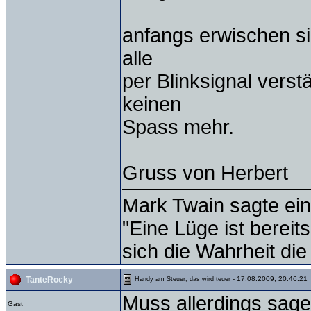
anfangs erwischen si
alle
per Blinksignal vers
keinen
Spass mehr.
Gruss von Herbert
Mark Twain sagte ein
"Eine Lüge ist bereit
sich die Wahrheit die
- 17.08.2009, 20:46:21
TanteRocky
Handy am Steuer, das wird teuer
Muss allerdings sage
Gast