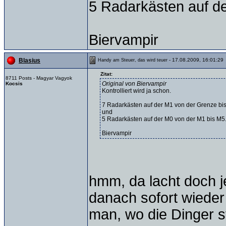
5 Radarkästen auf d
Biervampir
- 17.08.2009, 16:01:29
Blasius
Handy am Steuer, das wird teuer
Zitat:
8711 Posts - Magyar Vagyok
Original von Biervampir
Kocsis
Kontrolliert wird ja schon.
7 Radarkästen auf der M1 von der Grenze bi
und
5 Radarkästen auf der M0 von der M1 bis M5
Biervampir
hmm, da lacht doch 
danach sofort wieder 
man, wo die Dinger st