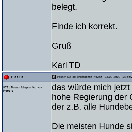
belegt.
Finde ich korrekt.
Gruß
Karl TD
- 23.09.2009, 14:55:
Blasius
Possen aus der ungarischen Provinz
das würde mich jetzt
8711 Posts - Magyar Vagyok
Kocsis
hohe Regierung der G
der z.B. alle Hundebe
Die meisten Hunde sin