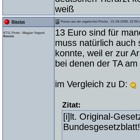
weiß
- 21.09.2009, 22:50:
Blasius
Possen aus der ungarischen Provinz
13 Euro sind für man
8711 Posts - Magyar Vagyok
Kocsis
muss natürlich auch
konnte, weil er zur A
bei denen der TA am
im Vergleich zu D:
Zitat:
[i]lt. Original-Gese
Bundesgesetzblatt!