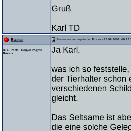
Gruß
Karl TD
- 23.09.2009, 09:23:
Blasius
Possen aus der ungarischen Provinz
Ja Karl,
8711 Posts - Magyar Vagyok
Kocsis
was ich so feststell
der Tierhalter schon
verschiedenen Schild
gleicht.
Das Seltsame ist aber
die eine solche Gele