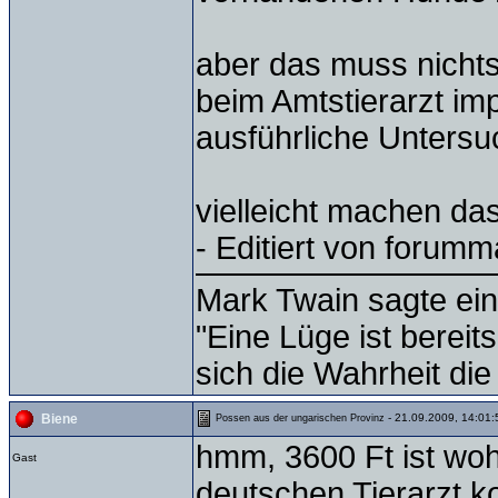
aber das muss nichts
beim Amtstierarzt imp
ausführliche Untersuc
vielleicht machen da
- Editiert von forum
Mark Twain sagte ein
"Eine Lüge ist bereit
sich die Wahrheit die
- 21.09.2009, 14:01:
Biene
Possen aus der ungarischen Provinz
hmm, 3600 Ft ist woh
Gast
deutschen Tierarzt k