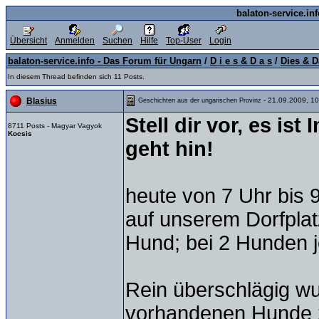
balaton-service.in
Übersicht
Anmelden
Suchen
Hilfe
Top-User
Login
balaton-service.info - Das Forum für Ungarn
/
D i e s & D a s
/
Dies & D
In diesem Thread befinden sich 11 Posts.
- 21.09.2009, 10
Blasius
Geschichten aus der ungarischen Provinz
Stell dir vor, es is
8711 Posts - Magyar Vagyok
Kocsis
geht hin!
heute von 7 Uhr bis 
auf unserem Dorfplatz
Hund; bei 2 Hunden j
Rein überschlägig wu
vorhandenen Hunde z