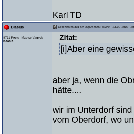
Karl TD
- 23.09.2009, 20
Blasius
Geschichten aus der ungarischen Provinz
Zitat:
8711 Posts - Magyar Vagyok
Kocsis
[i]Aber eine gewis
aber ja, wenn die Ob
hätte....
wir im Unterdorf sind
vom Oberdorf, wo uns