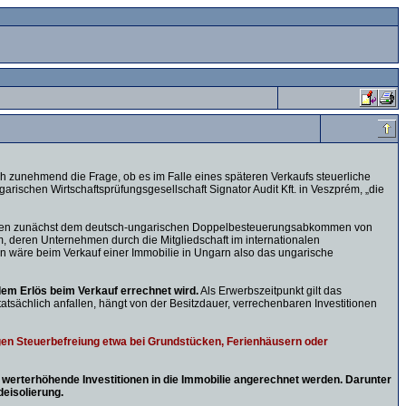
ch zunehmend die Frage, ob es im Falle eines späteren Verkaufs steuerliche
arischen Wirtschaftsprüfungsgesellschaft Signator Audit Kft. in Veszprém, „die
rliegen zunächst dem deutsch-ungarischen Doppelbesteuerungsabkommen von
 deren Unternehmen durch die Mitgliedschaft im internationalen
on wäre beim Verkauf einer Immobilie in Ungarn also das ungarische
dem Erlös beim Verkauf errechnet wird.
Als Erwerbszeitpunkt gilt das
tsächlich anfallen, hängt von der Besitzdauer, verrechenbaren Investitionen
igen Steuerbefreiung etwa bei Grundstücken, Ferienhäusern oder
erterhöhende Investitionen in die Immobilie angerechnet werden. Darunter
eisolierung.