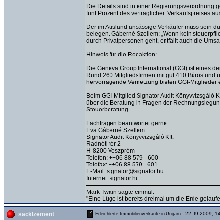
Die Details sind in einer Regierungsverordnung g
fünf Prozent des vertraglichen Verkaufspreises a
Der im Ausland ansässige Verkäufer muss sein d
belegen. Gáberné Szellem: „Wenn kein steuerpflic
durch Privatpersonen geht, entfällt auch die Umsat
Hinweis für die Redaktion:
Die Geneva Group International (GGI) ist eines 
Rund 260 Mitgliedsfirmen mit gut 410 Büros und 
hervorragende Vernetzung bieten GGI-Mitglieder e
Beim GGI-Mitglied Signator Audit Könyvvizsgáló K
über die Beratung in Fragen der Rechnungslegun
Steuerberatung.
Fachfragen beantwortet gerne:
Eva Gáberné Szellem
Signator Audit Könyvvizsgáló Kft.
Radnóti tér 2
H-8200 Veszprém
Telefon: ++06 88 579 - 600
Telefax: ++06 88 579 - 601
E-Mail:
signator@signator.hu
Internet:
signator.hu
Mark Twain sagte einmal:
"Eine Lüge ist bereits dreimal um die Erde gelauf
- 22.09.2009, 1
sacklzement
Erleichterte Immobilienverkäufe in Ungarn