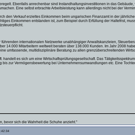
eregelt. Ebenfalls anrechenbar sind Instandhaltungsinvestitionen in das Gebäude
usmachen. Eine selbst erbrachte Arbeitsleistung kann allerdings nicht bei der Ver
urch den Verkauf erzieltes Einkommen beim ungarischen Finanzamt in der jährlic
htiges Einkommen entstanden ist, zum Beispiel durch Erfüllung der Haltefrist, m
zsteuerpflicht.
der führenden internationalen Netzwerke unabhängiger Anwaltskanzleien, Steuerb
über 14.000 Mitarbeitern weltweit beraten über 138.000 Kunden. Im Jahr 2008 hab
ine umfassende, multidisziplinäre Beratung zu allen grenzüberschreitenden Wirtsc
ft. handelt es sich um eine Wirtschaftsprüfungsgesellschaft. Das Tätigkeitsspektr
g bis zur Vermögensbewertung bei Unternehmensumwandlungen etc. Eine Tochterge
en, bevor sich die Wahrheit die Schuhe anzieht."
4:42:34