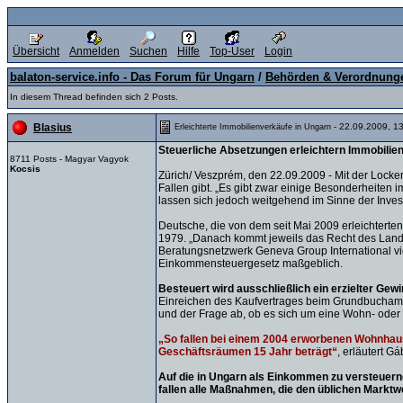
Übersicht
Anmelden
Suchen
Hilfe
Top-User
Login
balaton-service.info - Das Forum für Ungarn
/
Behörden & Verordnung
In diesem Thread befinden sich 2 Posts.
- 22.09.2009, 1
Blasius
Erleichterte Immobilienverkäufe in Ungarn
Steuerliche Absetzungen erleichtern Immobilie
8711 Posts - Magyar Vagyok
Kocsis
Zürich/ Veszprém, den 22.09.2009 - Mit der Locker
Fallen gibt. „Es gibt zwar einige Besonderheiten 
lassen sich jedoch weitgehend im Sinne der Inves
Deutsche, die von dem seit Mai 2009 erleichter
1979. „Danach kommt jeweils das Recht des Lande
Beratungsnetzwerk Geneva Group International vie
Einkommensteuergesetz maßgeblich.
Besteuert wird ausschließlich ein erzielter Ge
Einreichen des Kaufvertrages beim Grundbuchamt, 
und der Frage ab, ob es sich um eine Wohn- oder 
„So fallen bei einem 2004 erworbenen Wohnhaus 
Geschäftsräumen 15 Jahr beträgt“
, erläutert G
Auf die in Ungarn als Einkommen zu versteuern
fallen alle Maßnahmen, die den üblichen Marktw