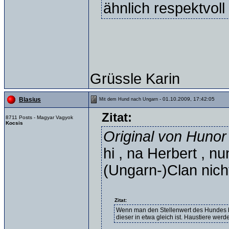
ähnlich respektvoll
Grüssle Karin
- 01.10.2009, 17:42:05
Blasius
Mit dem Hund nach Ungarn
Zitat:
8711 Posts - Magyar Vagyok
Kocsis
Original von Hunor
hi , na Herbert , n
(Ungarn-)Clan nich
Zitat:
Wenn man den Stellenwert des Hundes b
dieser in etwa gleich ist. Haustiere werd