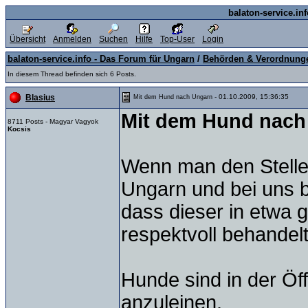
balaton-service.in
Übersicht
Anmelden
Suchen
Hilfe
Top-User
Login
balaton-service.info - Das Forum für Ungarn
/
Behörden & Verordnung
In diesem Thread befinden sich 6 Posts.
- 01.10.2009, 15:36:35
Blasius
Mit dem Hund nach Ungarn
Mit dem Hund nach
8711 Posts - Magyar Vagyok
Kocsis
Wenn man den Stell
Ungarn und bei uns 
dass dieser in etwa g
respektvoll behandelt
Hunde sind in der Öff
anzuleinen.