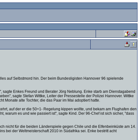
 alles auf Selbstmord hin. Der beim Bundesligisten Hannover 96 spielende
gen", sagte Enkes Freund und Berater Jörg Neblung. Enke starb am Dienstagabend
n", sagte Stefan Wittke, Leiter der Pressestelle der Polizei Hannover. Wittke
ht Monate alte Tochter, die das Paar im Mai adoptiert hatte.
ekehrt, auf der er die 50+1- Regelung kippen wollte, und bekam am Flughafen den
, warum es und wie passiert ist", sagte Kind. Der 96-Chef ist sich sicher, "dass
ch nicht für die beiden Länderspiele gegen Chile und die Elfenbeinküste am 14.
s bei der Weltmeisterschaft 2010 in Südafrika sei. Enke bestritt acht