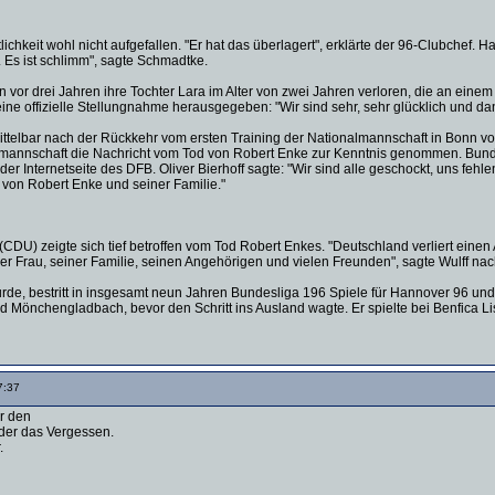
entlichkeit wohl nicht aufgefallen. "Er hat das überlagert", erklärte der 96-Clubche
. Es ist schlimm", sagte Schmadtke.
en vor drei Jahren ihre Tochter Lara im Alter von zwei Jahren verloren, die an ein
ine offizielle Stellungnahme herausgegeben: "Wir sind sehr, sehr glücklich und dan
ttelbar nach der Rückkehr vom ersten Training der Nationalmannschaft in Bonn von
almannschaft die Nachricht vom Tod von Robert Enke zur Kenntnis genommen. Bunde
er Internetseite des DFB. Oliver Bierhoff sagte: "Wir sind alle geschockt, uns fehl
u von Robert Enke und seiner Familie."
(CDU) zeigte sich tief betroffen vom Tod Robert Enkes. "Deutschland verliert einen
ner Frau, seiner Familie, seinen Angehörigen und vielen Freunden", sagte Wulff nach
urde, bestritt in insgesamt neun Jahren Bundesliga 196 Spiele für Hannover 96 
d Mönchengladbach, bevor den Schritt ins Ausland wagte. Er spielte bei Benfica L
7:37
r den
ider das Vergessen.
.