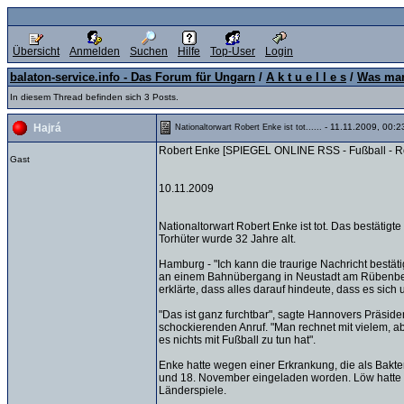
Übersicht
Anmelden
Suchen
Hilfe
Top-User
Login
balaton-service.info - Das Forum für Ungarn
/
A k t u e l l e s
/
Was man
In diesem Thread befinden sich 3 Posts.
- 11.11.2009, 00:2
Hajrá
Nationaltorwart Robert Enke ist tot......
Robert Enke [SPIEGEL ONLINE RSS - Fußball - R
Gast
10.11.2009
Nationaltorwart Robert Enke ist tot. Das bestätig
Torhüter wurde 32 Jahre alt.
Hamburg - "Ich kann die traurige Nachricht bestä
an einem Bahnübergang in Neustadt am Rübenberge 
erklärte, dass alles darauf hindeute, dass es sich
"Das ist ganz furchtbar", sagte Hannovers Präsid
schockierenden Anruf. "Man rechnet mit vielem, abe
es nichts mit Fußball zu tun hat".
Enke hatte wegen einer Erkrankung, die als Bakte
und 18. November eingeladen worden. Löw hatte dem 
Länderspiele.