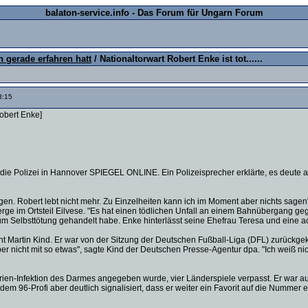
balaton-service.info - Das Forum für Ungarn Forum
 gerade erfahren hatt
/ Nationaltorwart Robert Enke ist tot......
3:15
obert Enke]
te die Polizei in Hannover SPIEGEL ONLINE. Ein Polizeisprecher erklärte, es deute
tigen. Robert lebt nicht mehr. Zu Einzelheiten kann ich im Moment aber nichts sa
im Ortsteil Eilvese. "Es hat einen tödlichen Unfall an einem Bahnübergang gegebe
 um Selbsttötung gehandelt habe. Enke hinterlässt seine Ehefrau Teresa und eine ac
ent Martin Kind. Er war von der Sitzung der Deutschen Fußball-Liga (DFL) zurückg
r nicht mit so etwas", sagte Kind der Deutschen Presse-Agentur dpa. "Ich weiß nicht
rien-Infektion des Darmes angegeben wurde, vier Länderspiele verpasst. Er war au
96-Profi aber deutlich signalisiert, dass er weiter ein Favorit auf die Nummer ein