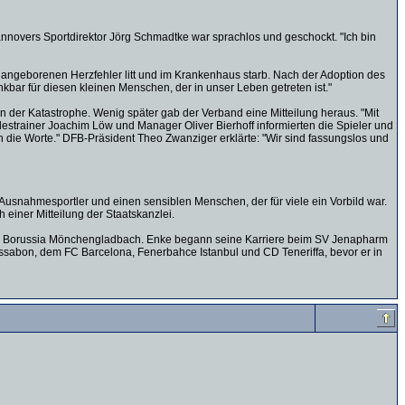
f. Hannovers Sportdirektor Jörg Schmadtke war sprachlos und geschockt. "Ich bin
em angeborenen Herzfehler litt und im Krankenhaus starb. Nach der Adoption des
kbar für diesen kleinen Menschen, der in unser Leben getreten ist."
 der Katastrophe. Wenig später gab der Verband eine Mitteilung heraus. "Mit
strainer Joachim Löw und Manager Oliver Bierhoff informierten die Spieler und
en die Worte." DFB-Präsident Theo Zwanziger erklärte: "Wir sind fassungslos und
 Ausnahmesportler und einen sensiblen Menschen, der für viele ein Vorbild war.
 einer Mitteilung der Staatskanzlei.
und Borussia Mönchengladbach. Enke begann seine Karriere beim SV Jenapharm
issabon, dem FC Barcelona, Fenerbahce Istanbul und CD Teneriffa, bevor er in