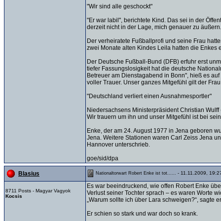
"Wir sind alle geschockt"
"Er war labil", berichtete Kind. Das sei in der Öff
derzeit nicht in der Lage, mich genauer zu äußern
Der verheiratete Fußballprofi und seine Frau hatt
zwei Monate alten Kindes Leila hatten die Enkes e
Der Deutsche Fußball-Bund (DFB) erfuhr erst unmi
tiefer Fassungslosigkeit hat die deutsche Nation
Betreuer am Dienstagabend in Bonn", hieß es auf d
voller Trauer. Unser ganzes Mitgefühl gilt der Fra
"Deutschland verliert einen Ausnahmesportler"
Niedersachsens Ministerpräsident Christian Wulff 
Wir trauern um ihn und unser Mitgefühl ist bei sei
Enke, der am 24. August 1977 in Jena geboren w
Jena. Weitere Stationen waren Carl Zeiss Jena un
Hannover unterschrieb.
goe/sid/dpa
- 11.11.2009, 19:2
Blasius
Nationaltorwart Robert Enke ist tot......
Es war beeindruckend, wie offen Robert Enke übe
8711 Posts - Magyar Vagyok
Verlust seiner Tochter sprach – es waren Worte w
Kocsis
„Warum sollte ich über Lara schweigen?“, sagte er
Er schien so stark und war doch so krank.