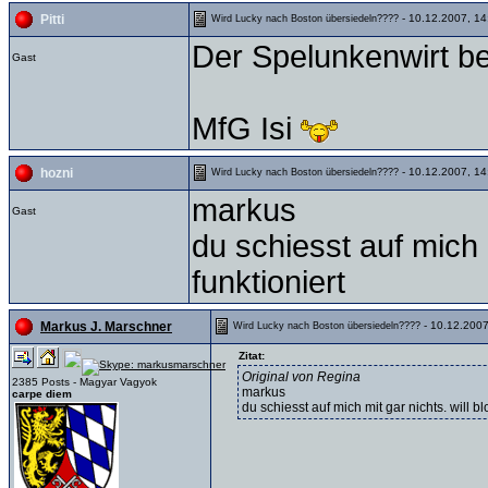
- 10.12.2007, 14
Pitti
Wird Lucky nach Boston übersiedeln????
Der Spelunkenwirt be
Gast
MfG Isi
- 10.12.2007, 14
hozni
Wird Lucky nach Boston übersiedeln????
markus
Gast
du schiesst auf mich 
funktioniert
- 10.12.2007
Markus J. Marschner
Wird Lucky nach Boston übersiedeln????
Zitat:
Original von Regina
2385 Posts - Magyar Vagyok
markus
carpe diem
du schiesst auf mich mit gar nichts. will bl