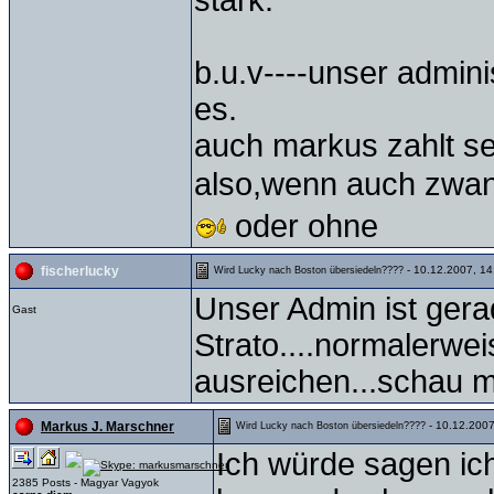
stark.
b.u.v----unser admini
es.
auch markus zahlt sei
also,wenn auch zwang
oder ohne
- 10.12.2007, 14
fischerlucky
Wird Lucky nach Boston übersiedeln????
Unser Admin ist gera
Gast
Strato....normalerwe
ausreichen...schau 
- 10.12.2007
Markus J. Marschner
Wird Lucky nach Boston übersiedeln????
Ich würde sagen ich
2385 Posts - Magyar Vagyok