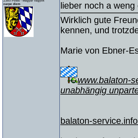
2385 Posts - Magyar Vagyok
lieber noch a weng 
carpe diem
Wirklich gute Freu
kennen, und trotzd
Marie von Ebner-E
www.balaton-ser
unabhängig unparte
balaton-service.info