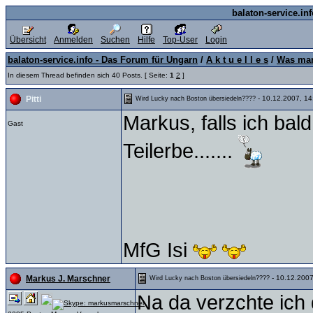
balaton-service.in
Übersicht
Anmelden
Suchen
Hilfe
Top-User
Login
balaton-service.info - Das Forum für Ungarn
/
A k t u e l l e s
/
Was man
In diesem Thread befinden sich 40 Posts. [ Seite:
1
2
]
- 10.12.2007, 14
Pitti
Wird Lucky nach Boston übersiedeln????
Markus, falls ich ba
Gast
Teilerbe.......
MfG Isi
- 10.12.2007
Markus J. Marschner
Wird Lucky nach Boston übersiedeln????
Na da verzchte ich 