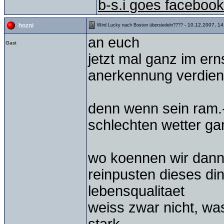
b-s.i goes facebook
- 10.12.2007, 14
hozni
Wird Lucky nach Boston übersiedeln????
an euch
Gast
jetzt mal ganz im ern
anerkennung verdien
denn wenn sein ram.-
schlechten wetter g
wo koennen wir dann 
reinpusten dieses din
lebensqualitaet
weiss zwar nicht, was