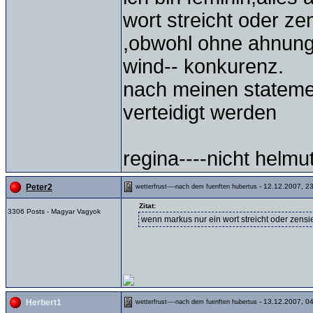
wort streicht oder ze
,obwohl ohne ahnung
wind-- konkurenz.
nach meinen statemen
verteidigt werden
regina----nicht helmu
- 12.12.2007, 2
Peter2
wetterfrust----nach dem fuenften hubertus
Zitat:
3306 Posts - Magyar Vagyok
wenn markus nur ein wort streicht oder zensie
- 13.12.2007, 0
Herbert1
wetterfrust----nach dem fuenften hubertus