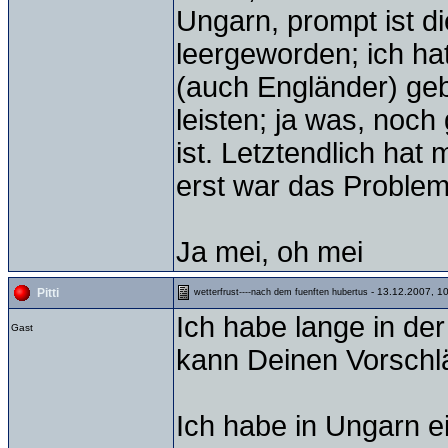
Ungarn, prompt ist d
leergeworden; ich h
(auch Engländer) gebe
leisten; ja was, noc
ist. Letztendlich hat
erst war das Problem
Ja mei, oh mei
- 13.12.2007, 1
Pitti
wetterfrust----nach dem fuenften hubertus
Ich habe lange in de
Gast
kann Deinen Vorschl
Ich habe in Ungarn 