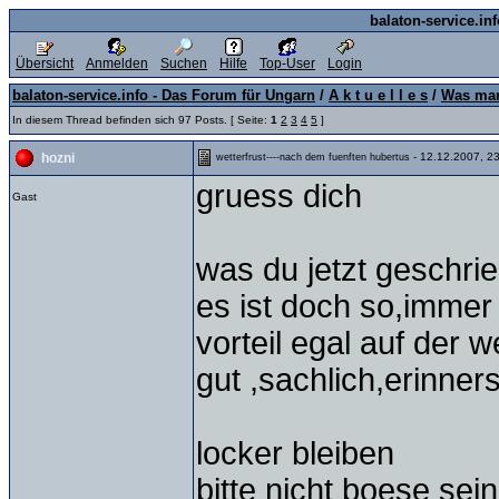
balaton-service.in
Übersicht
Anmelden
Suchen
Hilfe
Top-User
Login
balaton-service.info - Das Forum für Ungarn
/
A k t u e l l e s
/
Was man
In diesem Thread befinden sich 97 Posts. [ Seite:
1
2
3
4
5
]
- 12.12.2007, 2
hozni
wetterfrust----nach dem fuenften hubertus
gruess dich
Gast
was du jetzt geschrieb
es ist doch so,immer
vorteil egal auf der w
gut ,sachlich,erinners
locker bleiben
bitte nicht boese sein