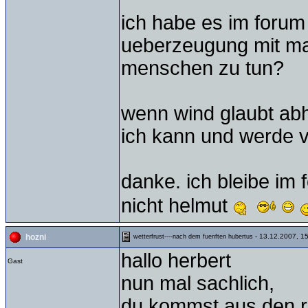
ich habe es im forum m
ueberzeugung mit man
menschen zu tun?
wenn wind glaubt ab
ich kann und werde 
danke. ich bleibe im
nicht helmut
- 13.12.2007, 1
hozni
wetterfrust----nach dem fuenften hubertus
hallo herbert
Gast
nun mal sachlich,
du kommst aus den r