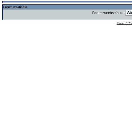
Forum wechseln
Forum wechseln zu:
--
pForum 1.29