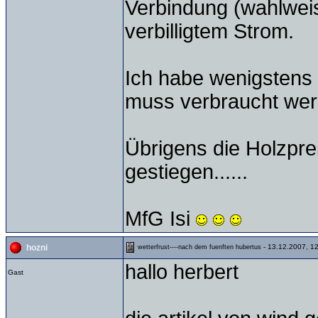
Verbindung (wahlweis
verbilligtem Strom.
Ich habe wenigstens 
muss verbraucht wer
Übrigens die Holzpre
gestiegen......
MfG Isi
- 13.12.2007, 1
hozni
wetterfrust----nach dem fuenften hubertus
hallo herbert
Gast