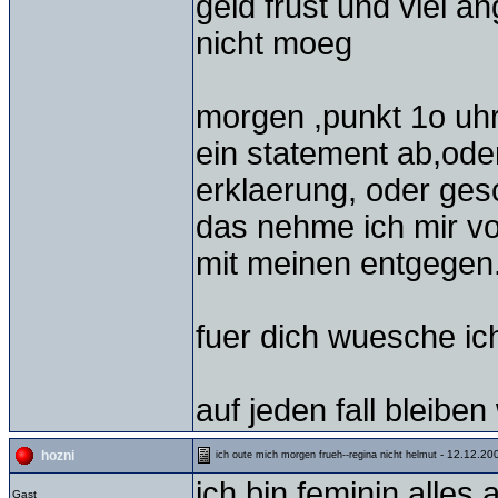
geld frust und viel 
nicht moeg
morgen ,punkt 1o uhr
ein statement ab,oder
erklaerung, oder gesc
das nehme ich mir vo
mit meinen entgegen
fuer dich wuesche ich
auf jeden fall bleiben 
- 12.12.20
hozni
ich oute mich morgen frueh--regina nicht helmut
ich bin feminin,alle
Gast