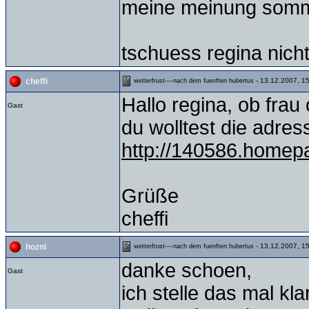
meine meinung sommo
tschuess regina nich
- 13.12.2007, 1
cheffi
wetterfrust----nach dem fuenften hubertus
Hallo regina, ob frau
Gast
du wolltest die adress
http://140586.homep
Grüße
cheffi
- 13.12.2007, 15
hozni
wetterfrust----nach dem fuenften hubertus
danke schoen,
Gast
ich stelle das mal kla