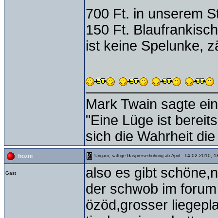
700 Ft. in unserem 
150 Ft. Blaufrankis
ist keine Spelunke, 
Mark Twain sagte ein
"Eine Lüge ist bereit
sich die Wahrheit die
- 14.02.2010, 1
hozni
Ungarn; saftige Gaspreiserhöhung ab April
also es gibt schöne,
Gast
der schwob im forum
özöd,grosser liegepl