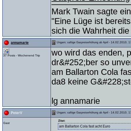
Mark Twain sagte ein
"Eine Lüge ist bereit
sich die Wahrheit die
- 14.02.2010, 1
annamarie
Ungarn; saftige Gaspreiserhöhung ab April
wo wird das enden, p
37 Posts - Wochenend Trip
dr&#252;ber so unve
am Ballarton Cola fa
da8 keine G&#228;s
lg annamarie
- 14.02.2010, 1
PeterV
Ungarn; saftige Gaspreiserhöhung ab April
Zitat:
Gast
am Ballarton Cola fast acht Euro