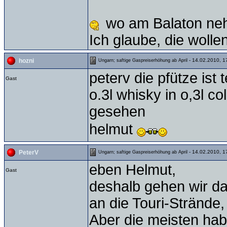
wo am Balaton neh
Ich glaube, die wollen
- 14.02.2010, 1
hozni
Ungarn; saftige Gaspreiserhöhung ab April
peterv die pfütze ist 
Gast
o.3l whisky in o,3l co
gesehen
helmut
- 14.02.2010, 1
PeterV
Ungarn; saftige Gaspreiserhöhung ab April
eben Helmut,
Gast
deshalb gehen wir da 
an die Touri-Strände,
Aber die meisten hab