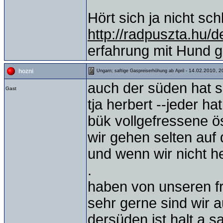
Hört sich ja nicht sch
http://radpuszta.hu/d
erfahrung mit Hund
- 14.02.2010, 2
hozni
Ungarn; saftige Gaspreiserhöhung ab April
auch der süden hat s
Gast
tja herbert --jeder 
bük vollgefressene ö
wir gehen selten auf
und wenn wir nicht h
.
haben von unseren f
sehr gerne sind wir 
dersüden ist halt a s