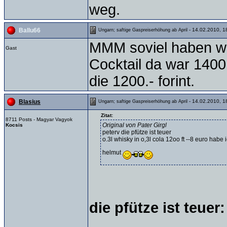
weg.
- 14.02.2010, 1
Ballu66
Ungarn; saftige Gaspreiserhöhung ab April
MMM soviel haben wir 
Gast
Cocktail da war 1400
die 1200.- forint.
- 14.02.2010, 1
Blasius
Ungarn; saftige Gaspreiserhöhung ab April
Zitat:
8711 Posts - Magyar Vagyok
Original von Pater Girgl
Kocsis
peterv die pfütze ist teuer
o.3l whisky in o,3l cola 12oo ft --8 euro habe
helmut
die pfütze ist teuer: