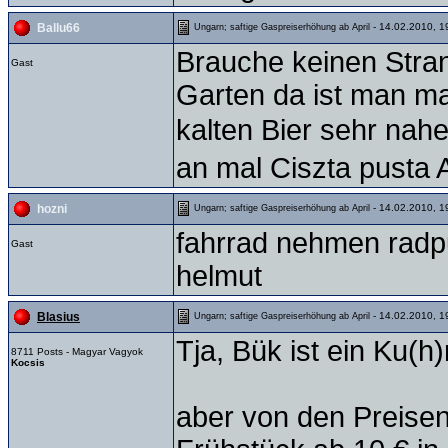
- 14.02.2010, 1
Ballu66
Ungarn; saftige Gaspreiserhöhung ab April
Brauche keinen Str
Gast
Garten da ist man max
kalten Bier sehr nah
an mal Ciszta pusta 
- 14.02.2010, 1
hozni
Ungarn; saftige Gaspreiserhöhung ab April
fahrrad nehmen radp
Gast
helmut
- 14.02.2010, 1
Blasius
Ungarn; saftige Gaspreiserhöhung ab April
Tja, Bük ist ein Ku(h
8711 Posts - Magyar Vagyok
Kocsis
aber von den Preisen