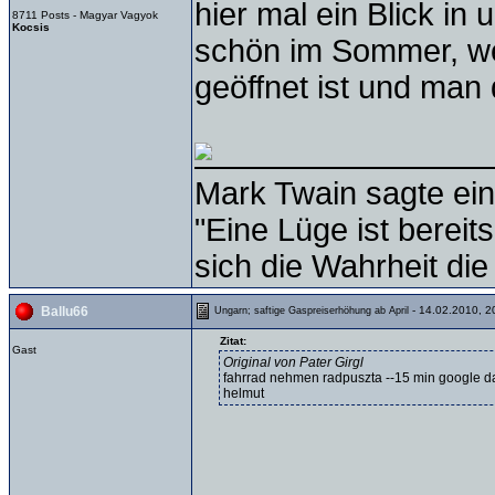
hier mal ein Blick i
8711 Posts - Magyar Vagyok
Kocsis
schön im Sommer, we
geöffnet ist und man
Mark Twain sagte ein
"Eine Lüge ist bereit
sich die Wahrheit die
- 14.02.2010, 2
Ballu66
Ungarn; saftige Gaspreiserhöhung ab April
Zitat:
Gast
Original von Pater Girgl
fahrrad nehmen radpuszta --15 min google d
helmut