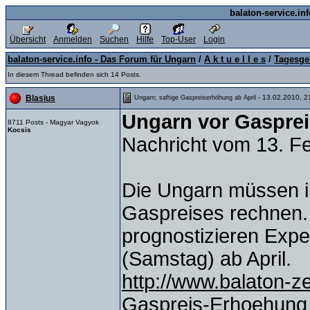
balaton-service.in
Übersicht
Anmelden
Suchen
Hilfe
Top-User
Login
balaton-service.info - Das Forum für Ungarn
/
A k t u e l l e s
/
Tagesge
In diesem Thread befinden sich 14 Posts.
- 13.02.2010, 2
Blasius
Ungarn; saftige Gaspreiserhöhung ab April
Ungarn vor Gaspre
8711 Posts - Magyar Vagyok
Kocsis
Nachricht vom 13. Fe
Die Ungarn müssen im
Gaspreises rechnen. 
prognostizieren Expe
(Samstag) ab April.
http://www.balaton-z
Gaspreis-Erhoehung