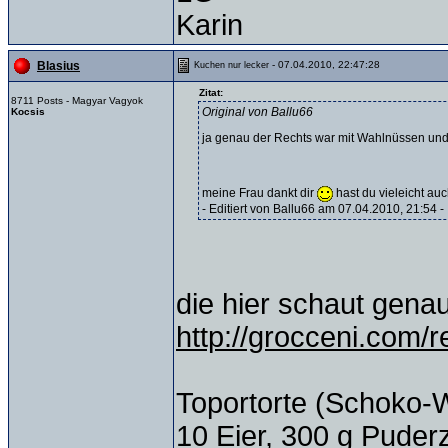
Karin
- 07.04.2010, 22:47:28
Blasius
Kuchen nur lecker
Zitat:
8711 Posts - Magyar Vagyok
Original von Ballu66
Kocsis
ja genau der Rechts war mit Wahlnüssen u
meine Frau dankt dir
hast du vieleicht auc
- Editiert von Ballu66 am 07.04.2010, 21:54 -
die hier schaut gena
http://grocceni.com/r
Toportorte (Schoko-
10 Eier, 300 g Pude