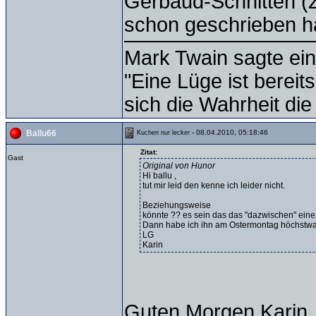
Gerbaud-Schnitten (Z
schon geschrieben h
Mark Twain sagte ein
"Eine Lüge ist bereit
sich die Wahrheit die
- 08.04.2010, 05:18:46
Ballu66
Kuchen nur lecker
Zitat:
Gast
Original von Hunor
Hi ballu ,
tut mir leid den kenne ich leider nicht.
Beziehungsweise
könnte ?? es sein das das "dazwischen" eine
Dann habe ich ihn am Ostermontag höchstwah
LG
Karin
Guten Morgen Karin 