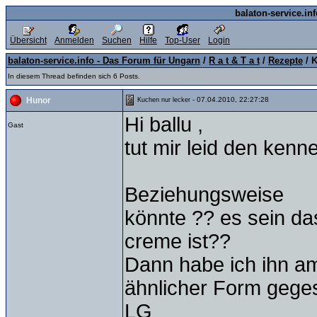
balaton-service.in
Übersicht
Anmelden
Suchen
Hilfe
Top-User
Login
balaton-service.info - Das Forum für Ungarn
/
R a t & T a t
/
Rezepte
/ K
In diesem Thread befinden sich 6 Posts.
- 07.04.2010, 22:27:28
Hunor
Kuchen nur lecker
Hi ballu ,
Gast
tut mir leid den kenne
Beziehungsweise
könnte ?? es sein da
creme ist??
Dann habe ich ihn a
ähnlicher Form geges
LG