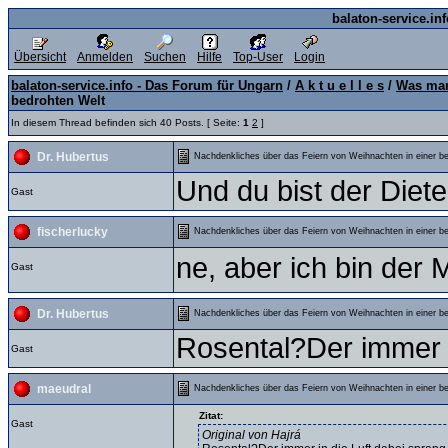
balaton-service.in
Übersicht
Anmelden
Suchen
Hilfe
Top-User
Login
balaton-service.info - Das Forum für Ungarn
/
A k t u e l l e s
/
Was man
bedrohten Welt
In diesem Thread befinden sich 40 Posts. [ Seite:
1
2
]
Dr. Hubertus
Nachdenkliches über das Feiern von Weihnachten in einer b
Und du bist der Diet
Gast
fischerlucky
Nachdenkliches über das Feiern von Weihnachten in einer b
ne, aber ich bin der 
Gast
Dr. Hubertus
Nachdenkliches über das Feiern von Weihnachten in einer b
Rosental?Der immer in
Gast
maeudral
Nachdenkliches über das Feiern von Weihnachten in einer b
Zitat:
Gast
Original von Hajrá