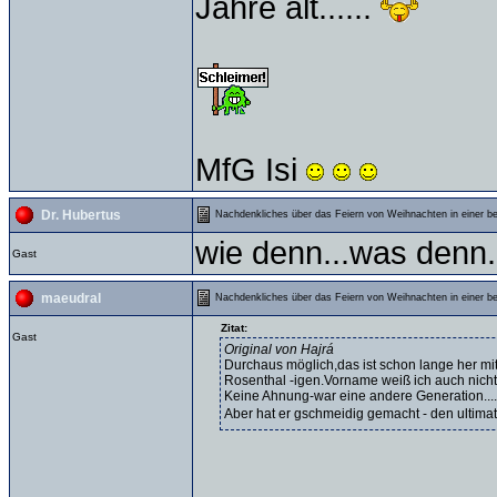
Jahre alt......
MfG Isi
Dr. Hubertus
Nachdenkliches über das Feiern von Weihnachten in einer b
wie denn...was denn...
Gast
maeudral
Nachdenkliches über das Feiern von Weihnachten in einer b
Zitat:
Gast
Original von Hajrá
Durchaus möglich,das ist schon lange her mit
Rosenthal -igen.Vorname weiß ich auch nich
Keine Ahnung-war eine andere Generation....
Aber hat er gschmeidig gemacht - den ultimati