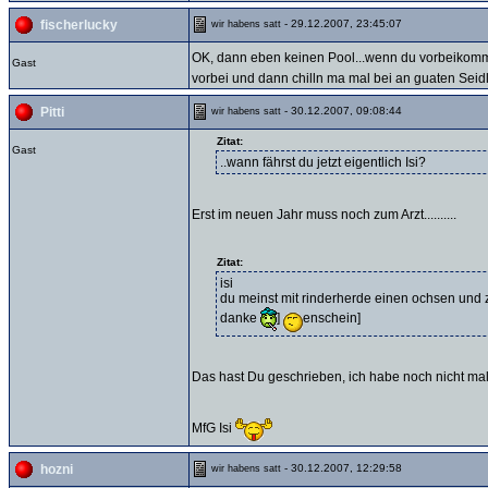
- 29.12.2007, 23:45:07
fischerlucky
wir habens satt
OK, dann eben keinen Pool...wenn du vorbeikomms
Gast
vorbei und dann chilln ma mal bei an guaten Seid
- 30.12.2007, 09:08:44
Pitti
wir habens satt
Zitat:
Gast
..wann fährst du jetzt eigentlich Isi?
Erst im neuen Jahr muss noch zum Arzt..........
Zitat:
isi
du meinst mit rinderherde einen ochsen und
danke
]
enschein]
Das hast Du geschrieben, ich habe noch nicht mal dar
MfG Isi
- 30.12.2007, 12:29:58
hozni
wir habens satt