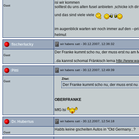
isi wir kommen
Gast
solltest du uns alten fusel anbieten ,schicke ich d
und das sind viele viele
im augenblick warten wir noch immer auf den --p
helmut
- 30.12.2007, 12:36:32
fischerlucky
wir habens satt
Der Franke kummt scho nu, der muss erst nu am 
Gast
..da kannst schomal Fränkisch lerna
http://www.wa
- 30.12.2007, 12:49:39
Pitti
wir habens satt
Zitat:
Gast
Der Franke kummt scho nu, der muss erst nu
OBERFRANKE
MfG Isi
- 30.12.2007, 12:54:18
Dr. Hubertus
wir habens satt
Habts keine gscheiten Autos in "Old Germany...?
Gast