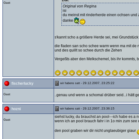
Zitat:
Gast
Original von Regina
isi
du meinst mit rinderherde einen ochsen und
danke
s'kannt scho a größere Herde sei, mei Grundstück 
die fladen san scho schee warm wenn ma mit de na
und des quillt so schee durch die Zehen
Vergeßts aber den Melkschemel, bis ihr kommts, bi
- 29.12.2007, 23:25:22
fischerlucky
wir habens satt
Gast
..genau und wenn a schomal drüber seid...i hätt 
- 29.12.2007, 23:36:15
hozni
wir habens satt
siehst lucky, du brauchst an pool---ich habe es a 
Gast
wenn ich an pool brauch fahr i in 1o min zum see 
den pool graben wir dir nicht unglaeubiger giaur