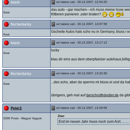
- 30.12.2007, 12:54:20
hozni
wir habens satt
das auto --gar machen---ich muss meine hose we
Gast
frittieren panieren ,oder braten?
- 30.12.2007, 13:07:58
fischerlucky
wir habens satt
Gscheite Autos hats scho nu in Germany, bluss i w
Gast
- 30.12.2007, 13:17:12
hozni
wir habens satt
lucky
Gast
klau dir eins aus dem oberpfaelzer autohaus,billi
- 30.12.2007, 13:20:30
fischerlucky
wir habens satt
...des scho, aber da sperrns mi bluss ei und da hab
Gast
übrigens, geh mal auf
derschrotthändler.de
da gibt
- 30.12.2007, 13:29:06
Peter2
wir habens satt
Zitat:
3306 Posts - Magyar Vagyok
Erst im neuen Jahr muss noch zum Arzt..........