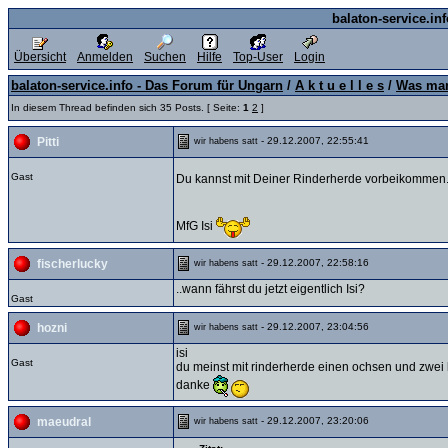
balaton-service.in
Übersicht
Anmelden
Suchen
Hilfe
Top-User
Login
balaton-service.info - Das Forum für Ungarn
/
A k t u e l l e s
/
Was man
In diesem Thread befinden sich 35 Posts. [ Seite:
1
2
]
- 29.12.2007, 22:55:41
Pitti
wir habens satt
Gast
Du kannst mit Deiner Rinderherde vorbeikommen......
MfG Isi
- 29.12.2007, 22:58:16
fischerlucky
wir habens satt
..wann fährst du jetzt eigentlich Isi?
Gast
- 29.12.2007, 23:04:56
hozni
wir habens satt
isi
Gast
du meinst mit rinderherde einen ochsen und zwei
danke
- 29.12.2007, 23:20:06
maeudral
wir habens satt