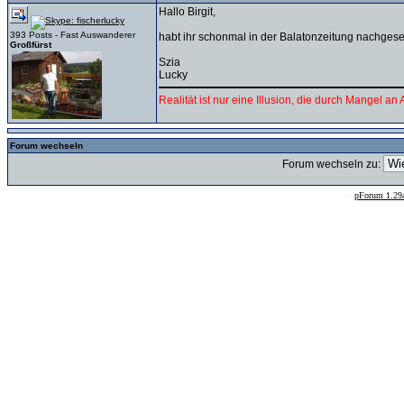
Hallo Birgit,
393 Posts - Fast Auswanderer
habt ihr schonmal in der Balatonzeitung nachgeseh
Großfürst
Szia
Lucky
Realität ist nur eine Illusion, die durch Mangel an
Forum wechseln
Forum wechseln zu:
--
pForum 1.29