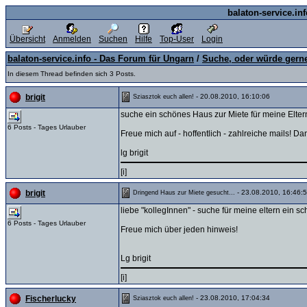
balaton-service.in
Übersicht
Anmelden
Suchen
Hilfe
Top-User
Login
balaton-service.info - Das Forum für Ungarn
/
Suche, oder würde gern
In diesem Thread befinden sich 3 Posts.
- 20.08.2010, 16:10:06
brigit
Sziasztok euch allen!
suche ein schönes Haus zur Miete für meine Eltern
6 Posts - Tages Urlauber
Freue mich auf - hoffentlich - zahlreiche mails! D
lg brigit
[i]
- 23.08.2010, 16:46:
brigit
Dringend Haus zur Miete gesucht...
liebe "kollegInnen" - suche für meine eltern ein 
6 Posts - Tages Urlauber
Freue mich über jeden hinweis!
Lg brigit
[i]
- 23.08.2010, 17:04:34
Fischerlucky
Sziasztok euch allen!