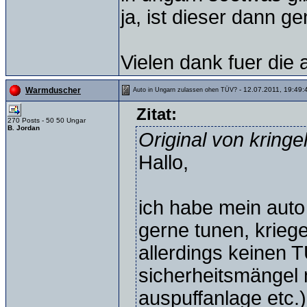
ja, ist dieser dann g
Vielen dank fuer die 
- 12.07.2011, 19:49:
Warmduscher
Auto in Ungarn zulassen ohen TÜV?
Zitat:
270 Posts - 50 50 Ungar
B. Jordan
Original von kringel
Hallo,
ich habe mein auto
gerne tunen, krieg
allerdings keinen 
sicherheitsmängel 
auspuffanlage etc.).