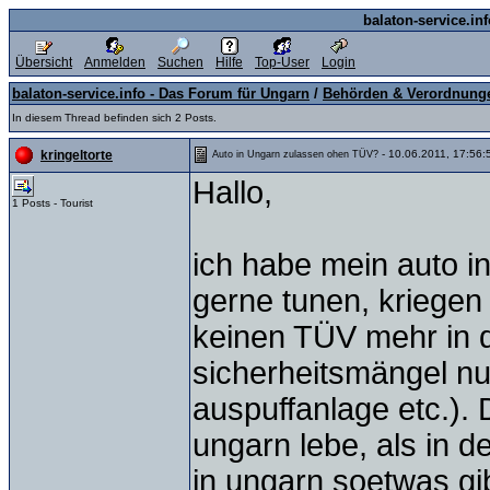
balaton-service.in
Übersicht
Anmelden
Suchen
Hilfe
Top-User
Login
balaton-service.info - Das Forum für Ungarn
/
Behörden & Verordnung
In diesem Thread befinden sich 2 Posts.
- 10.06.2011, 17:56:
kringeltorte
Auto in Ungarn zulassen ohen TÜV?
Hallo,
1 Posts - Tourist
ich habe mein auto i
gerne tunen, kriegen
keinen TÜV mehr in 
sicherheitsmängel nu
auspuffanlage etc.). D
ungarn lebe, als in d
in ungarn soetwas gi