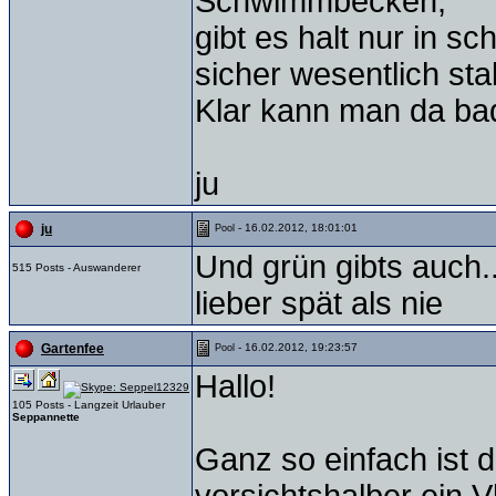
Schwimmbecken,
gibt es halt nur in sc
sicher wesentlich stab
Klar kann man da ba
ju
- 16.02.2012, 18:01:01
ju
Pool
Und grün gibts auch..
515 Posts - Auswanderer
lieber spät als nie
- 16.02.2012, 19:23:57
Gartenfee
Pool
Hallo!
105 Posts - Langzeit Urlauber
Seppannette
Ganz so einfach ist d