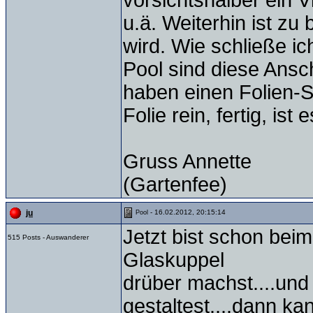
vorsichtshalber ein 
u.ä. Weiterhin ist zu
wird. Wie schließe i
Pool sind diese Ansc
haben einen Folien-
Folie rein, fertig, ist
Gruss Annette
(Gartenfee)
- 16.02.2012, 20:15:14
ju
Pool
Jetzt bist schon be
515 Posts - Auswanderer
Glaskuppel
drüber machst....und
gestaltest....dann ka