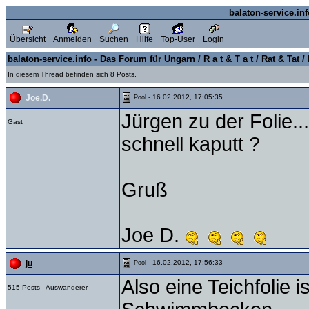
balaton-service.in
Übersicht
Anmelden
Suchen
Hilfe
Top-User
Login
balaton-service.info - Das Forum für Ungarn
/
R a t & T a t
/
Rat & Tat
/ 
In diesem Thread befinden sich 8 Posts.
- 16.02.2012, 17:05:35
Joe.D.
Pool
Jürgen zu der Folie.
Gast
schnell kaputt ?
Gruß
Joe D.
- 16.02.2012, 17:56:33
ju
Pool
Also eine Teichfolie i
515 Posts - Auswanderer