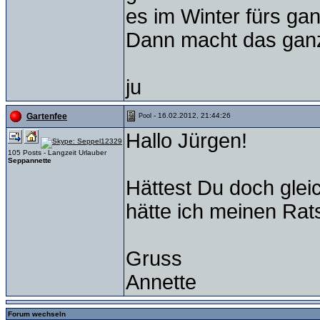
es im Winter fürs ga
Dann macht das ganz
ju
- 16.02.2012, 21:44:26
Gartenfee
Pool
Hallo Jürgen!
105 Posts - Langzeit Urlauber
Seppannette
Hättest Du doch gleic
hätte ich meinen Rat
Gruss
Annette
Forum wechseln