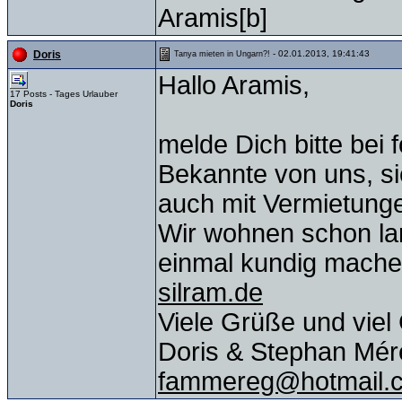
Aramis[b]
- 02.01.2013, 19:41:43
Doris
Tanya mieten in Ungarn?!
Hallo Aramis,
17 Posts - Tages Urlauber
Doris
melde Dich bitte bei 
Bekannte von uns, si
auch mit Vermietunge
Wir wohnen schon lan
einmal kundig mache
silram.de
Viele Grüße und viel
Doris & Stephan Mér
fammereg@hotmail.