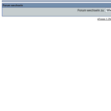
Forum wechseln
Forum wechseln zu:
--
pForum 1.29