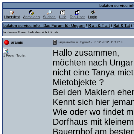
balaton-service.in
Übersicht
Anmelden
Suchen
Hilfe
Top-User
Login
balaton-service.info - Das Forum für Ungarn
/
R a t & T a t
/
Rat & Tat
/ 
In diesem Thread befinden sich 2 Posts.
- 06.12.2012, 11:11:10
aramis
Tanya mieten in Ungarn?!
Hallo zusammen,
1 Posts - Tourist
möchten nach Ungarn 
nicht eine Tanya mie
Mietobjekte ?
Bei den Maklern eher
Kennt sich hier jema
Wie oder wo findet m
Dorfhaus mit kleinem
Bauernhof am besten 