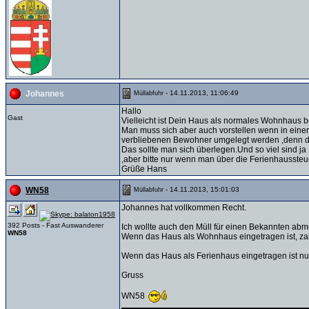
- 14.11.2013, 11:06:49
Johannes
Müllabfuhr
Hallo
Gast
Vielleicht ist Dein Haus als normales Wohnhaus b
Man muss sich aber auch vorstellen wenn in einer 
verbliebenen Bewohner umgelegt werden ,denn der
Das sollte man sich überlegen.Und so viel sind j
,aber bitte nur wenn man über die Ferienhaussteue
Grüße Hans
- 14.11.2013, 15:01:03
WN58
Müllabfuhr
Johannes hat vollkommen Recht.
392 Posts - Fast Auswanderer
Ich wollte auch den Müll für einen Bekannten abme
WN58
Wenn das Haus als Wohnhaus eingetragen ist, zah
Wenn das Haus als Ferienhaus eingetragen ist nu
Gruss
WN58