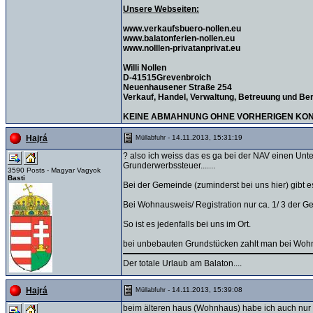
Unsere Webseiten:
www.verkaufsbuero-nollen.eu
www.balatonferien-nollen.eu
www.nolllen-privatanprivat.eu
Willi Nollen
D-41515Grevenbroich
Neuenhausener Straße 254
Verkauf, Handel, Verwaltung, Betreuung und Be
KEINE ABMAHNUNG OHNE VORHERIGEN KONT
- 14.11.2013, 15:31:19
Hajrá
Müllabfuhr
? also ich weiss das es ga bei der NAV einen Unte
Grunderwerbssteuer.......
3590 Posts - Magyar Vagyok
Basti
Bei der Gemeinde (zuminderst bei uns hier) gibt 
Bei Wohnausweis/ Registration nur ca. 1/ 3 der G
So ist es jedenfalls bei uns im Ort.
bei unbebauten Grundstücken zahlt man bei Woh
Der totale Urlaub am Balaton....
- 14.11.2013, 15:39:08
Hajrá
Müllabfuhr
beim älteren haus (Wohnhaus) habe ich auch nur da