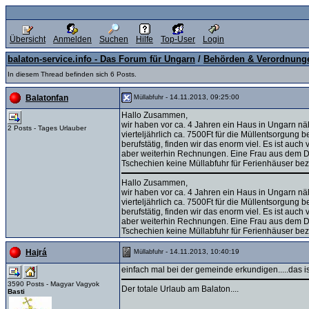
Übersicht
Anmelden
Suchen
Hilfe
Top-User
Login
balaton-service.info - Das Forum für Ungarn
/
Behörden & Verordnung
In diesem Thread befinden sich 6 Posts.
- 14.11.2013, 09:25:00
Balatonfan
Müllabfuhr
Hallo Zusammen,
wir haben vor ca. 4 Jahren ein Haus in Ungarn nä
2 Posts - Tages Urlauber
vierteljährlich ca. 7500Ft für die Müllentsorgung
berufstätig, finden wir das enorm viel. Es ist au
aber weiterhin Rechnungen. Eine Frau aus dem Dor
Tschechien keine Müllabfuhr für Ferienhäuser be
Hallo Zusammen,
wir haben vor ca. 4 Jahren ein Haus in Ungarn nä
vierteljährlich ca. 7500Ft für die Müllentsorgung
berufstätig, finden wir das enorm viel. Es ist au
aber weiterhin Rechnungen. Eine Frau aus dem Dor
Tschechien keine Müllabfuhr für Ferienhäuser be
- 14.11.2013, 10:40:19
Hajrá
Müllabfuhr
einfach mal bei der gemeinde erkundigen.....das 
3590 Posts - Magyar Vagyok
Der totale Urlaub am Balaton....
Basti