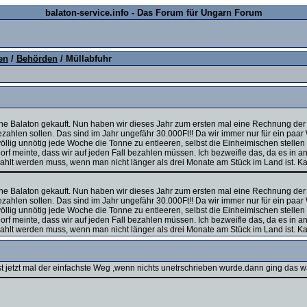
balaton-service.info - Das Forum für Ungarn Forum
en
/
Behörden
/ Müllabfuhr
he Balaton gekauft. Nun haben wir dieses Jahr zum ersten mal eine Rechnung der M
 bezahlen sollen. Das sind im Jahr ungefähr 30.000Ft!! Da wir immer nur für ein 
ch völlig unnötig jede Woche die Tonne zu entleeren, selbst die Einheimischen stel
f meinte, dass wir auf jeden Fall bezahlen müssen. Ich bezweifle das, da es in an
zahlt werden muss, wenn man nicht länger als drei Monate am Stück im Land ist. 
he Balaton gekauft. Nun haben wir dieses Jahr zum ersten mal eine Rechnung der M
 bezahlen sollen. Das sind im Jahr ungefähr 30.000Ft!! Da wir immer nur für ein 
ch völlig unnötig jede Woche die Tonne zu entleeren, selbst die Einheimischen stel
f meinte, dass wir auf jeden Fall bezahlen müssen. Ich bezweifle das, da es in an
zahlt werden muss, wenn man nicht länger als drei Monate am Stück im Land ist. 
ist jetzt mal der einfachste Weg ,wenn nichts unetrschrieben wurde.dann ging das