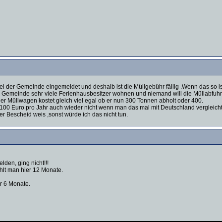
ei der Gemeinde eingemeldet und deshalb ist die Müllgebühr fällig .Wenn das so i
Gemeinde sehr viele Ferienhausbesitzer wohnen und niemand will die Müllabfuhr ent
 Müllwagen kostet gleich viel egal ob er nun 300 Tonnen abholt oder 400.
a 100 Euro pro Jahr auch wieder nicht wenn man das mal mit Deutschland vergleicht
r Bescheid weis ,sonst würde ich das nicht tun.
lden, ging nicht!!!
lt man hier 12 Monate.
r 6 Monate.