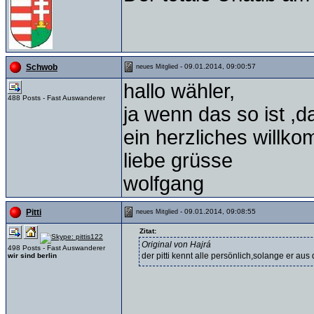
- 09.01.2014, 09:00:57
Schwob
neues Mitglied
hallo wähler,
488 Posts - Fast Auswanderer
ja wenn das so ist ,das
ein herzliches willk
liebe grüsse
wolfgang
- 09.01.2014, 09:08:55
Pitti
neues Mitglied
Zitat:
Original von Hajrá
498 Posts - Fast Auswanderer
der pitti kennt alle persönlich,solange er au
wir sind berlin