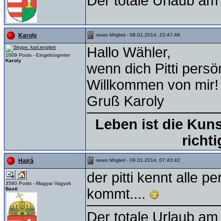
Der totale Urlaub am 
- 08.01.2014, 22:47:48
Karoly
neues Mitglied
Hallo Wähler,
1009 Posts - Eingebürgerter
Karoly
wenn dich Pitti persö
Willkommen von mir!
Gruß Karoly
Leben ist die Kun
richt
- 09.01.2014, 07:43:42
Hajrá
neues Mitglied
der pitti kennt alle 
3590 Posts - Magyar Vagyok
Basti
kommt....
Der totale Urlaub am 