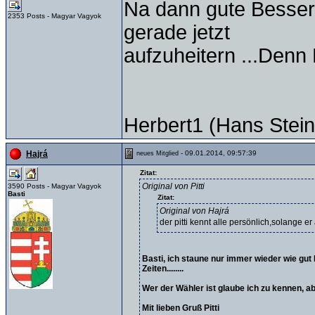
Na dann gute Besserun
2353 Posts - Magyar Vagyok
gerade jetzt
aufzuheitern ...Denn
Herbert1 (Hans Stein
- 09.01.2014, 09:57:39
Hajrá
neues Mitglied
Zitat:
Original von Pitti
3590 Posts - Magyar Vagyok
Basti
Zitat:
Original von Hajrá
der pitti kennt alle persönlich,solange e
Basti, ich staune nur immer wieder wie gut 
Zeiten........
Wer der Wähler ist glaube ich zu kennen, abe
Mit lieben Gruß Pitti