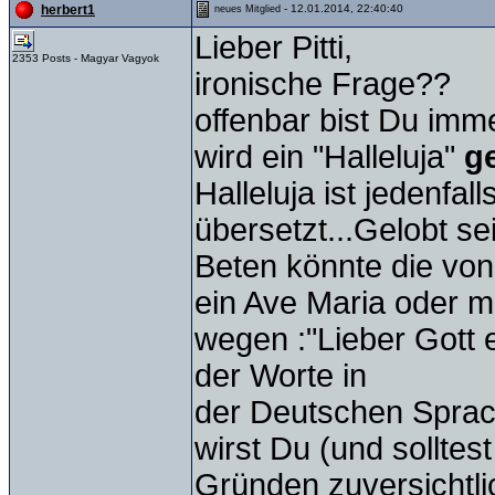
- 12.01.2014, 22:40:40
herbert1
neues Mitglied
Lieber Pitti,
2353 Posts - Magyar Vagyok
ironische Frage??
offenbar bist Du imm
wird ein "Halleluja"
g
Halleluja ist jedenfal
übersetzt...Gelobt sei
Beten könnte die von 
ein Ave Maria oder m
wegen :"Lieber Gott 
der Worte in
der Deutschen Sprach
wirst Du (und solltes
Gründen zuversichtli