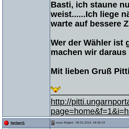
Basti, ich staune 
weist......Ich liege
warte auf bessere Zei
Wer der Wähler ist 
machen wir daraus e
Mit lieben Gruß Pitt
http://pitti.ungarnpo
page=home&f=1&i=
- 09.01.2014, 09:36:15
herbert1
neues Mitglied