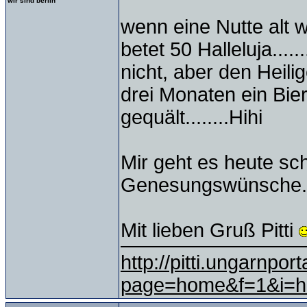
wir sind berlin
wenn eine Nutte alt w
betet 50 Halleluja....
nicht, aber den Heil
drei Monaten ein Bie
gequält........Hihi
Mir geht es heute sc
Genesungswünsche.
Mit lieben Gruß Pitti
http://pitti.ungarnpo
page=home&f=1&i=