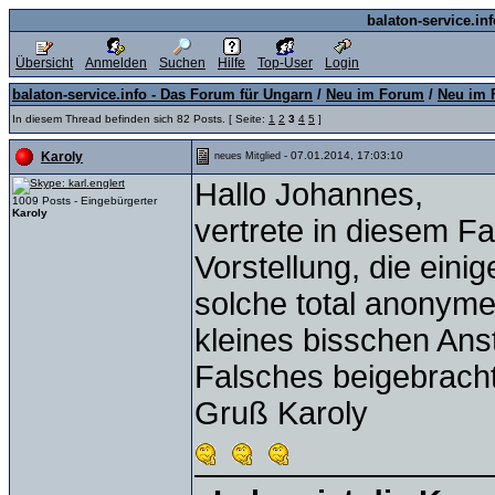
balaton-service.in
Übersicht
Anmelden
Suchen
Hilfe
Top-User
Login
balaton-service.info - Das Forum für Ungarn
/
Neu im Forum
/
Neu im F
In diesem Thread befinden sich 82 Posts. [ Seite:
1
2
3
4
5
]
- 07.01.2014, 17:03:10
Karoly
neues Mitglied
Hallo Johannes,
1009 Posts - Eingebürgerter
Karoly
vertrete in diesem F
Vorstellung, die eini
solche total anonym
kleines bisschen Ans
Falsches beigebracht
Gruß Karoly