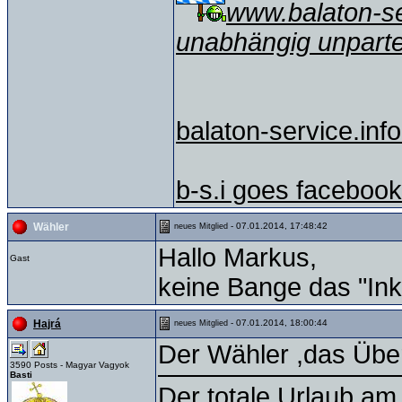
www.balaton-ser
unabhängig unparte
balaton-service.info
b-s.i goes facebook
- 07.01.2014, 17:48:42
Wähler
neues Mitglied
Hallo Markus,
Gast
keine Bange das "Ink
- 07.01.2014, 18:00:44
Hajrá
neues Mitglied
Der Wähler ,das Über
3590 Posts - Magyar Vagyok
Basti
Der totale Urlaub am 