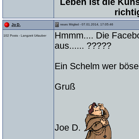
Leben ist die Kun
richt
- 07.01.2014, 17:05:46
Jo D.
neues Mitglied
Hmmm.... Die Facebo
102 Posts - Langzeit Urlauber
aus...... ?????
Ein Schelm wer böses 
Gruß
Joe D.