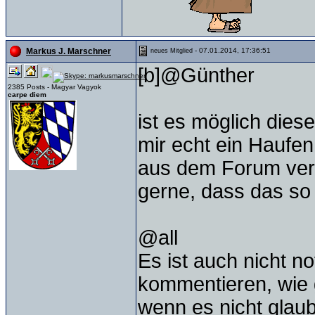
- 07.01.2014, 17:36:51
Markus J. Marschner
neues Mitglied
[b]@Günther
2385 Posts - Magyar Vagyok
carpe diem
ist es möglich die
mir echt ein Haufen
aus dem Forum vers
gerne, dass das so b
@all
Es ist auch nicht 
kommentieren, wie 
wenn es nicht glau