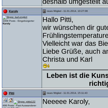
deshalb umgestellt a
- 11.01.2014, 10:27:08
Karoly
neues Mitglied
Hallo Pitti,
1009 Posts - Eingebürgerter
Karoly
wir wünschen dir gut
Frühlingstemperature
Vielleicht war das Bie
Liebe Grüße, auch an
Christa und Karl
Leben ist die Kun
richt
- 11.01.2014, 15:11:43
Pitti
neues Mitglied
Neeeee Karoly,
498 Posts - Fast Auswanderer