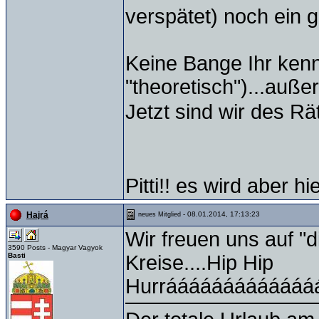
verspätet) noch ein g
Keine Bange Ihr kenn
"theoretisch")...auße
Jetzt sind wir des R
Pitti!! es wird aber hi
- 08.01.2014, 17:13:23
Hajrá
neues Mitglied
Wir freuen uns auf "
3590 Posts - Magyar Vagyok
Basti
Kreise....Hip Hip
Hurrááááááááááááá