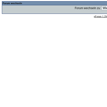
Forum wechseln
Forum wechseln zu:
--
pForum 1.29