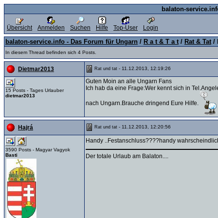
balaton-service.in
Übersicht
Anmelden
Suchen
Hilfe
Top-User
Login
balaton-service.info - Das Forum für Ungarn
/
R a t & T a t
/
Rat & Tat
/ 
In diesem Thread befinden sich 4 Posts.
- 11.12.2013, 12:19:26
Dietmar2013
Rat und tat
Guten Moin an alle Ungarn Fans
Ich hab da eine Frage:Wer kennt sich in Tel.Ang
15 Posts - Tages Urlauber
dietmar2013
nach Ungarn.Brauche dringend Eure Hilfe.
- 11.12.2013, 12:20:56
Hajrá
Rat und tat
Handy ..Festanschluss????handy wahrscheindlich.
3590 Posts - Magyar Vagyok
Basti
Der totale Urlaub am Balaton....