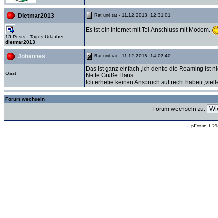
- 11.12.2013, 12:31:01
Dietmar2013
Rat und tat
Es ist ein Internet mit Tel.Anschluss mit Modem.
15 Posts - Tages Urlauber
dietmar2013
- 11.12.2013, 14:03:40
Johannes
Rat und tat
Das ist ganz einfach ,ich denke die Roaming ist ni
Gast
Nette Grüße Hans
Ich erhebe keinen Anspruch auf recht haben ,viell
Forum wechseln
Forum wechseln zu:
--
pForum 1.29