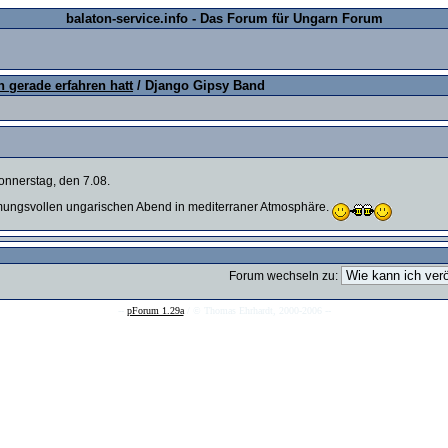
balaton-service.info - Das Forum für Ungarn Forum
 gerade erfahren hatt
/ Django Gipsy Band
nnerstag, den 7.08.
mungsvollen ungarischen Abend in mediterraner Atmosphäre.
Forum wechseln zu:
--
pForum 1.29a
/ © Thomas Ehrhardt, 2000-2006 --