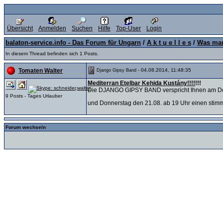
Übersicht
Anmelden
Suchen
Hilfe
Top-User
Login
balaton-service.info - Das Forum für Ungarn
/
A k t u e l l e s
/
Was man
In diesem Thread befinden sich 1 Posts.
- 04.08.2014, 11:48:35
Tomaten Walter
Django Gipsy Band
Mediterran Etelbar Kehida Kustány!
!!!
!!!
Die DJANGO GIPSY BAND verspricht Ihnen am Do
9 Posts - Tages Urlauber
und Donnerstag den 21.08. ab 19 Uhr einen stim
Forum wechseln