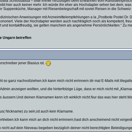
fbabbalta Schlossabua – bitte immer hinzufügen beim Erwähnen vom Randsteinpinsch
ibt hier auch keiner mehr. Ich würde ihn eher als Hochstapler sehen bei dem, was 
fer Suppenküche, Manager mit Riesenbelegschaft mit soviel Reisen in die Schweiz
dizinischen Anweisungen mit Arzneimittelempfehlungen a la „Postbote Postel Dr. Dr
honoriert. Viele der Hochstapler werden auch nachträglich noch als kompetent, freu
iert und kontaktfreudig, sie gelten manchem als angenehme Persönlichkeiten.“ Zu m
ie Ungarn betreffen
schreiber jener Blasius ist.
cht so ganz nachvollziehen.Ich kann mich nicht errinnern dir mal E-Mails mit illega
dmin anzeigen wollten, und die hinterfotzige Lüge, dass er mich nicht mit „Klarnam
kus äussern.Und deinen Klarnamen kenn ich wirklich nicht.Nur das was hier steht.W
ius( Nickname) zu sein,ist auch kein Klarname.
rtrieben.Ich kann mich an dich nicht errinnern,hast dich anscheinend nicht vorgest
h nicht auf dein Nieveau begeben bezüglich deiner nicht berechtigten Beleidigungen.