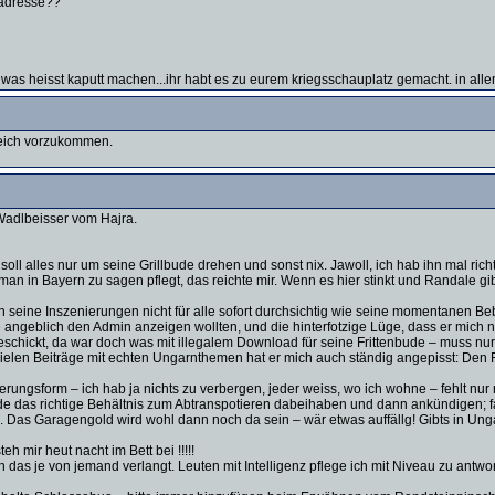
 adresse??
! was heisst kaputt machen...ihr habt es zu eurem kriegsschauplatz gemacht. in all
deich vorzukommen.
 Wadlbeisser vom Hajra.
oll alles nur um seine Grillbude drehen und sonst nix. Jawoll, ich hab ihn mal ri
 man in Bayern zu sagen pflegt, das reichte mir. Wenn es hier stinkt und Randale g
wären seine Inszenierungen nicht für alle sofort durchsichtig wie seine momentanen 
e angeblich den Admin anzeigen wollten, und die hinterfotzige Lüge, dass er mich n
eschickt, da war doch was mit illegalem Download für seine Frittenbude – muss nu
ielen Beiträge mit echten Ungarnthemen hat er mich auch ständig angepisst: Den F
erungsform – ich hab ja nichts zu verbergen, jeder weiss, wo ich wohne – fehlt nu
de das richtige Behältnis zum Abtranspotieren dabeihaben und dann ankündigen; fah
Das Garagengold wird wohl dann noch da sein – wär etwas auffällg! Gibts in Ungarn
h mir heut nacht im Bett bei !!!!!
h das je von jemand verlangt. Leuten mit Intelligenz pflege ich mit Niveau zu antw