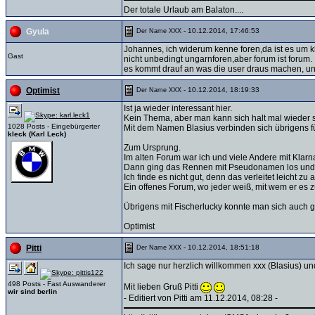
Der totale Urlaub am Balaton....
- 10.12.2014, 17:46:53
Gyula
Der Name XXX
Johannes, ich widerum kenne foren,da ist es um k
Gast
nicht unbedingt ungarnforen,aber forum ist forum.
es kommt drauf an was die user draus machen, und
- 10.12.2014, 18:19:33
Optimist
Der Name XXX
Ist ja wieder interessant hier.
Kein Thema, aber man kann sich halt mal wieder s
1028 Posts - Eingebürgerter
Mit dem Namen Blasius verbinden sich übrigens f
kleck (Karl Leck)
Zum Ursprung.
Im alten Forum war ich und viele Andere mit Kla
Dann ging das Rennen mit Pseudonamen los und
Ich finde es nicht gut, denn das verleitet leicht zu 
Ein offenes Forum, wo jeder weiß, mit wem er es zu
Übrigens mit Fischerlucky konnte man sich auch g
Optimist
- 10.12.2014, 18:51:18
Pitti
Der Name XXX
Ich sage nur herzlich willkommen xxx (Blasius) und
498 Posts - Fast Auswanderer
Mit lieben Gruß Pitti
wir sind berlin
- Editiert von Pitti am 11.12.2014, 08:28 -