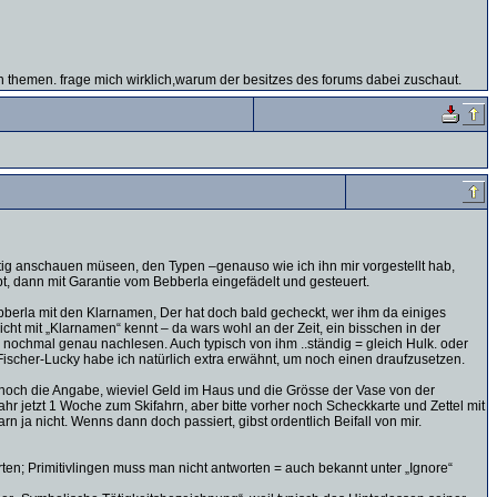
en themen. frage mich wirklich,warum der besitzes des forums dabei zuschaut.
chtig anschauen müseen, den Typen –genauso wie ich ihn mir vorgestellt hab,
ibt, dann mit Garantie vom Bebberla eingefädelt und gesteuert.
Bebberla mit den Klarnamen, Der hat doch bald gecheckt, wer ihm da einiges
icht mit „Klarnamen“ kennt – da wars wohl an der Zeit, ein bisschen in der
r nochmal genau nachlesen. Auch typisch von ihm ..ständig = gleich Hulk. oder
ischer-Lucky habe ich natürlich extra erwähnt, um noch einen draufzusetzen.
r noch die Angabe, wieviel Geld im Haus und die Grösse der Vase von der
r jetzt 1 Woche zum Skifahrn, aber bitte vorher noch Scheckkarte und Zettel mit
 ja nicht. Wenns dann doch passiert, gibst ordentlich Beifall von mir.
orten; Primitivlingen muss man nicht antworten = auch bekannt unter „Ignore“