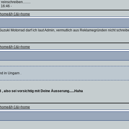
inschreiben.........
 16:46 -
ge=home&f=1&i=home
i Motorrad darf ich laut Admin, vermutlich aus Reklamegründen nicht schreiben.....
ge=home&f=1&i=home
nd in Ungarn .
 also sei vorsichtig mit Deine Äusserung......Haha
ge=home&f=1&i=home