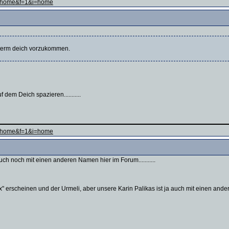
ge=home&f=1&i=home
nterm deich vorzukommen.
dem Deich spazieren...........
ge=home&f=1&i=home
 auch noch mit einen anderen Namen hier im Forum...........
xx" erscheinen und der Urmeli, aber unsere Karin Palikas ist ja auch mit einen and