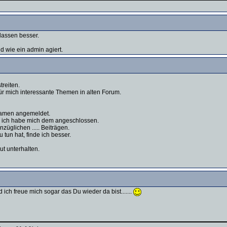
lassen besser.
 wie ein admin agiert.
treiten.
ür mich interessante Themen in alten Forum.
rnamen angemeldet.
 ich habe mich dem angeschlossen.
anzüglichen ..... Beiträgen.
 tun hat, finde ich besser.
ut unterhalten.
 ich freue mich sogar das Du wieder da bist.......