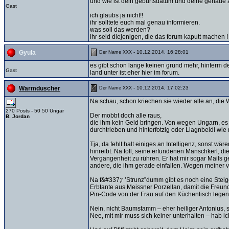
und wie ist dein geburtsdatum und deine genaue
Gast
ich glaubs ja nicht!!
ihr solltete euch mal genau informieren.
was soll das werden?
ihr seid diejenigen, die das forum kaputt machen 
- 10.12.2014, 16:28:01
Gyula
Der Name XXX
es gibt schon lange keinen grund mehr, hinterm 
Gast
land unter ist eher hier im forum.
- 10.12.2014, 17:02:23
Warmduscher
Der Name XXX
Na schau, schon kriechen sie wieder alle an, die
270 Posts - 50 50 Ungar
Der mobbt doch alle raus,
B. Jordan
die ihm kein Geld bringen. Von wegen Ungarn, es s
durchtrieben und hinterfotzig oder Liagnbeidl wie
Tja, da fehlt halt einiges an Intelligenz, sonst 
hinreibt. Na toll, seine erfundenen Manschkerl, di
Vergangenheit zu rühren. Er hat mir sogar Mails g
andere, die ihm gerade einfallen. Wegen meiner v
Na f&#337;r ’Strunz”dumm gibt es noch eine Steig
Erbtante aus Meissner Porzellan, damit die Freun
Pin-Code von der Frau auf den Küchentisch legen. 
Nein, nicht Baumstamm – eher heiliger Antonius, ste
Nee, mit mir muss sich keiner unterhalten – hab ic