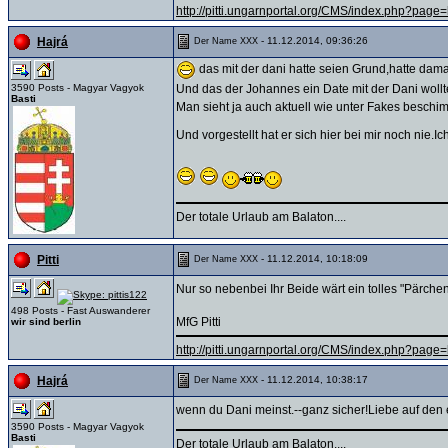
http://pitti.ungarnportal.org/CMS/index.php?pa
- 11.12.2014, 09:36:26
Hajrá
Der Name XXX
das mit der dani hatte seien Grund,hatte dama
3590 Posts - Magyar Vagyok
Und das der Johannes ein Date mit der Dani wollte(
Basti
Man sieht ja auch aktuell wie unter Fakes beschim
Und vorgestellt hat er sich hier bei mir noch nie.Ich
Der totale Urlaub am Balaton....
- 11.12.2014, 10:18:09
Pitti
Der Name XXX
Nur so nebenbei Ihr Beide wärt ein tolles "Pärchen 
498 Posts - Fast Auswanderer
MfG Pitti
wir sind berlin
http://pitti.ungarnportal.org/CMS/index.php?pa
- 11.12.2014, 10:38:17
Hajrá
Der Name XXX
wenn du Dani meinst.--ganz sicher!Liebe auf den er
3590 Posts - Magyar Vagyok
Basti
Der totale Urlaub am Balaton....