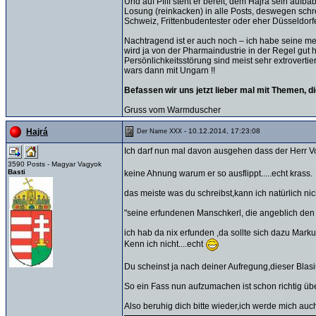
Und auf Pfiff steht er bereit, dem Hajra sein au
Losung (reinkacken) in alle Posts, deswegen schre
Schweiz, Frittenbudentester oder eher Düsseldor
Nachtragend ist er auch noch – ich habe seine me
wird ja von der Pharmaindustrie in der Regel gut 
Persönlichkeitsstörung sind meist sehr extrovert
wars dann mit Ungarn !!
Befassen wir uns jetzt lieber mal mit Themen, d
Gruss vom Warmduscher
- 10.12.2014, 17:23:08
Hajrá
Der Name XXX
Ich darf nun mal davon ausgehen dass der Herr Vor
3590 Posts - Magyar Vagyok
Basti
keine Ahnung warum er so ausflippt.....echt krass.
das meiste was du schreibst,kann ich natürlich ni
"seine erfundenen Manschkerl, die angeblich den A
ich hab da nix erfunden ,da sollte sich dazu Mar
Kenn ich nicht....echt
Du scheinst ja nach deiner Aufregung,dieser Blas
So ein Fass nun aufzumachen ist schon richtig übe
Also beruhig dich bitte wieder,ich werde mich auc