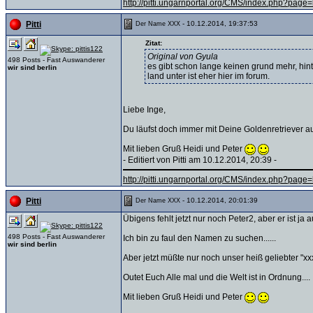
http://pitti.ungarnportal.org/CMS/index.php?pa
- 10.12.2014, 19:37:53
Pitti
Der Name XXX
Zitat:
Original von Gyula
498 Posts - Fast Auswanderer
es gibt schon lange keinen grund mehr, hi
wir sind berlin
land unter ist eher hier im forum.
Liebe Inge,
Du läufst doch immer mit Deine Goldenretriever auf 
Mit lieben Gruß Heidi und Peter
- Editiert von Pitti am 10.12.2014, 20:39 -
http://pitti.ungarnportal.org/CMS/index.php?pa
- 10.12.2014, 20:01:39
Pitti
Der Name XXX
Übigens fehlt jetzt nur noch Peter2, aber er ist ja
498 Posts - Fast Auswanderer
Ich bin zu faul den Namen zu suchen......
wir sind berlin
Aber jetzt müßte nur noch unser heiß geliebter "x
Outet Euch Alle mal und die Welt ist in Ordnung....
Mit lieben Gruß Heidi und Peter