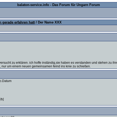
balaton-service.info - Das Forum für Ungarn Forum
 gerade erfahren hatt
/ Der Name XXX
ersucht zu erklären. ich hoffe inständig,sie haben es verstanden und stehen zu i
d ", nur um einem neuen gemeinsamen feind ins knie zu schießen.
eb.Datum
/b]