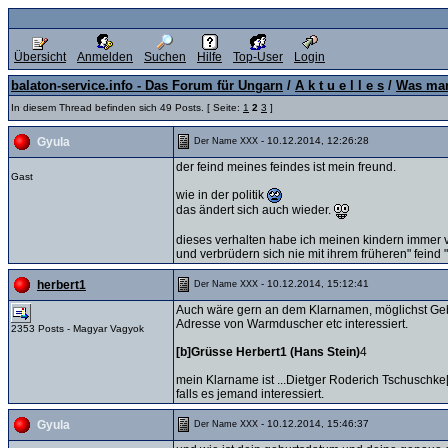
Übersicht
Anmelden
Suchen
Hilfe
Top-User
Login
balaton-service.info - Das Forum für Ungarn
/
A k t u e l l e s
/
Was man
In diesem Thread befinden sich 49 Posts. [ Seite:
1
2
3
]
- 10.12.2014, 12:26:28
Gyula
Der Name XXX
der feind meines feindes ist mein freund.
Gast
wie in der politik
das ändert sich auch wieder.
dieses verhalten habe ich meinen kindern immer v
und verbrüdern sich nie mit ihrem früheren" fein
- 10.12.2014, 15:12:41
herbert1
Der Name XXX
Auch wäre gern an dem Klarnamen, möglichst G
Adresse von Warmduscher etc interessiert.
2353 Posts - Magyar Vagyok
[b]Grüsse Herbert1 (Hans Stein)
4
mein Klarname ist ...Dietger Roderich Tschuschke[
falls es jemand interessiert.
- 10.12.2014, 15:46:37
Gyula
Der Name XXX