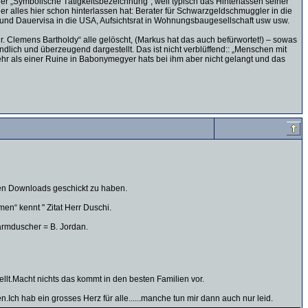
er „Symbolische Tätigkeitsbezeichnung“, weil typisch das Hinterlassen seiner
er alles hier schon hinterlassen hat: Berater für Schwarzgeldschmuggler in die
 und Dauervisa in die USA, Aufsichtsrat in Wohnungsbaugesellschaft usw usw.
. Clemens Bartholdy“ alle gelöscht, (Markus hat das auch befürwortet!) – sowas
ndlich und überzeugend dargestellt. Das ist nicht verblüffend:: „Menschen mit
ehr als einer Ruine in Babonymegyer hats bei ihm aber nicht gelangt und das
llen Downloads geschickt zu haben.
en“ kennt " Zitat Herr Duschi.
armduscher = B. Jordan.
ellt.Macht nichts das kommt in den besten Familien vor.
Ich hab ein grosses Herz für alle......manche tun mir dann auch nur leid.