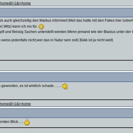
ge=home&f=1&i=home
ls auch gleichzeitig den Markus informiert.Weil das hatte mit den Fakes hier üvbe
 Witz) kann ich nix für.
pft und fleissig Sachen unterstellt werden.Wenn jemand wie der Blasius unter der G
 weiss jedenfalls nicht,wer das in Natur sein soll( Bükk ist ja nicht weit)
geworden, es ist wirklich schade........
ge=home&f=1&i=home
sten Blick......