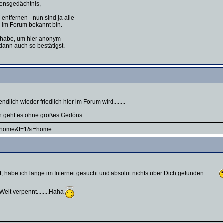
mensgedächtnis,
entfernen - nun sind ja alle
n im Forum bekannt bin.
h habe, um hier anonym
 dann auch so bestätigst.
dlich wieder friedlich hier im Forum wird........
ch geht es ohne großes Gedöns........
ge=home&f=1&i=home
, habe ich lange im Internet gesucht und absolut nichts über Dich gefunden.........
elt verpennt........Haha