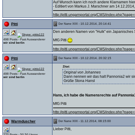
Auf Wunsch kann ich noch andere Klarnamen hier re
- Editiert von Markus J. Marschner am 14.12.2014,
http://pitti.ungarnportal.org/CMS/index.php?pa
- 10.12.2014, 20:14:41
Pitti
Der Name XXX
Den anderen Namen von "Hulk" ein Japanisches Suzuk
498 Posts - Fast Auswanderer
MfG Pitti
wir sind berlin
http://pitti.ungarnportal.org/CMS/index.php?pa
- 10.12.2014, 20:32:15
Pitti
Der Name XXX
Zitat:
Original von Johannes
498 Posts - Fast Auswanderer
Dann nennen wir das halt Pannonia2 wir si
wir sind berlin
Grüße Stona Hansl
Hans, ich habe die Namensrechte auf Pannonia3 ,
MfG Pitti
http://pitti.ungarnportal.org/CMS/index.php?pa
- 11.12.2014, 08:15:00
Warmduscher
Der Name XXX
Lieber Pitti,
270 Posts - 50 50 Ungar