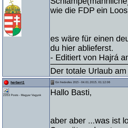
Schlampe(männliche)..
wie die FDP ein Loos
es wäre für einen de
du hier ablieferst.
- Editiert von Hajrá 
Der totale Urlaub am 
- 04.01.2015, 01:12:06
herbert1
Ein friedvolles 2015
Hallo Basti,
2353 Posts - Magyar Vagyok
aber aber ...was ist l