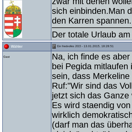
zwar mit denen wolle
sich einbinden.Man de
den Karren spannen.
Der totale Urlaub am 
- 13.01.2015, 18:28:51
Wähler
Ein friedvolles 2015
Na, ich finde es aber
Gast
bei Pegida mitlaufen 
sein, dass Merkeline 
Ruf:"Wir sind das Volk
jetzt sich das Ganz
Es wird staendig von 
wirklich demokratisc
(darf man das überha