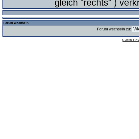
gleich "rechts" ) ver
Forum wechseln
Forum wechseln zu:
--
pForum 1.29