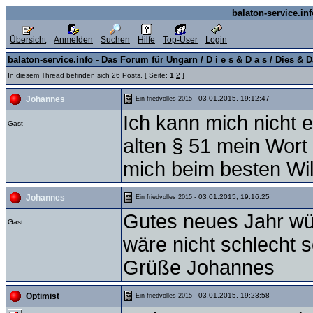
balaton-service.in
Übersicht
Anmelden
Suchen
Hilfe
Top-User
Login
balaton-service.info - Das Forum für Ungarn
/
D i e s & D a s
/
Dies & D
In diesem Thread befinden sich 26 Posts. [ Seite:
1
2
]
- 03.01.2015, 19:12:47
Johannes
Ein friedvolles 2015
Ich kann mich nicht 
Gast
alten § 51 mein Wort
mich beim besten Wil
- 03.01.2015, 19:16:25
Johannes
Ein friedvolles 2015
Gutes neues Jahr wü
Gast
wäre nicht schlecht 
Grüße Johannes
- 03.01.2015, 19:23:58
Optimist
Ein friedvolles 2015