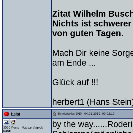
Zitat Wilhelm Busc
Nichts ist schwerer
von guten Tagen
.
Mach Dir keine Sorge
am Ende ...
Glück auf !!!
herbert1 (Hans Stein
- 04.01.2015, 00:02:10
Hajrá
Ein friedvolles 2015
by the way......Roderic
3590 Posts - Magyar Vagyok
Basti