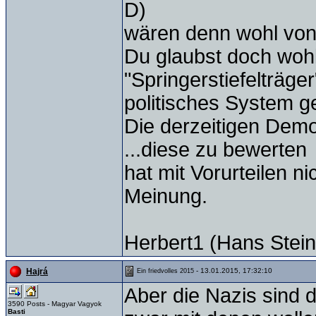
D)
wären denn wohl von
Du glaubst doch wohl 
"Springerstiefelträge
politisches System g
Die derzeitigen Demo
...diese zu bewerten
hat mit Vorurteilen n
Meinung.
Herbert1 (Hans Stein
- 13.01.2015, 17:32:10
Hajrá
Ein friedvolles 2015
Aber die Nazis sind 
3590 Posts - Magyar Vagyok
Basti