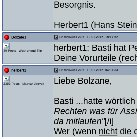
Besorgnis.
Herbert1 (Hans Stein
- 12.01.2015, 18:17:52
Bolzale3
Ein friedvolles 2015
herbert1: Basti hat 
40 Posts - Wochenend Trip
Deine Vorurteile (rech
- 13.01.2015, 04:31:33
herbert1
Ein friedvolles 2015
Liebe Bolzane,
2353 Posts - Magyar Vagyok
Basti ...hatte wörtlic
Rechten
was für Ass
da mitlaufen"
[/i]
Wer (wenn
nicht
die d