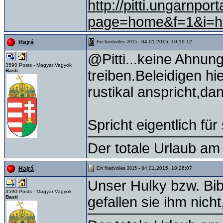
http://pitti.ungarnpo
page=home&f=1&i=
- 04.01.2015, 10:19:12
Hajrá
Ein friedvolles 2015
@Pitti...keine Ahnun
3590 Posts - Magyar Vagyok
Basti
treiben.Beleidigen h
rustikal anspricht,d
Spricht eigentlich für s
Der totale Urlaub am 
- 04.01.2015, 10:26:07
Hajrá
Ein friedvolles 2015
Unser Hulky bzw. Bib
3590 Posts - Magyar Vagyok
Basti
gefallen sie ihm nicht