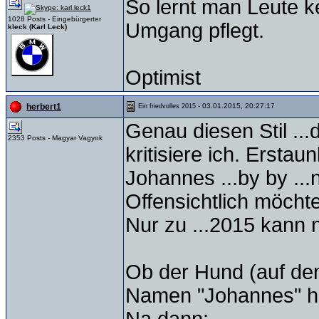
So lernt man Leute k
1028 Posts - Eingebürgerter
Umgang pflegt.
kleck (Karl Leck)
Optimist
- 03.01.2015, 20:27:17
herbert1
Ein friedvolles 2015
Genau diesen Stil ...
2353 Posts - Magyar Vagyok
kritisiere ich. Erstau
Johannes ...by by ...
Offensichtlich möchte
Nur zu ...2015 kann 
Ob der Hund (auf dem 
Namen "Johannes" h