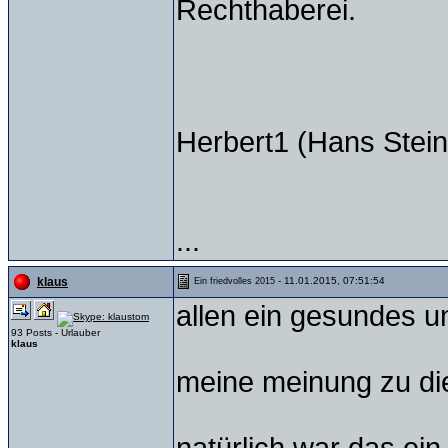
Rechthaberei.
Herbert1 (Hans Stein
...
- 11.01.2015, 07:51:54
klaus
Ein friedvolles 2015
allen ein gesundes u
93 Posts - Urlauber
klaus
meine meinung zu d