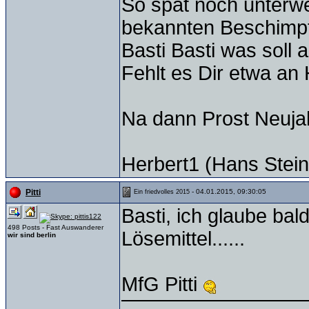
So spät noch unterw
bekannten Beschimp
Basti Basti was soll 
Fehlt es Dir etwa an
Na dann Prost Neujah
Herbert1 (Hans Stein
- 04.01.2015, 09:30:05
Pitti
Ein friedvolles 2015
Basti, ich glaube bal
498 Posts - Fast Auswanderer
Lösemittel......
wir sind berlin
MfG Pitti