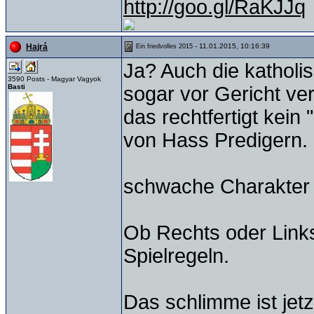
http://goo.gl/RaKJJq
- 11.01.2015, 10:16:39
Hajrá
Ein friedvolles 2015
Ja? Auch die katholi
3590 Posts - Magyar Vagyok
Basti
sogar vor Gericht ver
das rechtfertigt kein
von Hass Predigern.
schwache Charakter
Ob Rechts oder Links 
Spielregeln.
Das schlimme ist jet