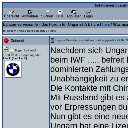
balaton-service.in
Übersicht
Anmelden
Suchen
Hilfe
Top-User
Login
balaton-service.info - Das Forum für Ungarn
/
A k t u e l l e s
/
Was man
In diesem Thread befinden sich 7 Posts.
- 29.07.2
Optimist
Ungarns Bestreben zur relativen Unabhängigkeit?
Nachdem sich Ungarn 
1028 Posts - Eingebürgerter
beim IWF ..... befre
kleck (Karl Leck)
dominierten Zahlungs
Unabhängigkeit zu er
Die Kontakte mit Chin
Mit Russland gibt es
vor Erpressungen du
Nun gibt es eine neue
Ungarn hat eine Lize