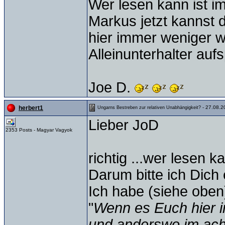
Wer lesen kann ist im V
Markus jetzt kannst
hier immer weniger wi
Alleinunterhalter aufsp
Joe D.
- 27.08.2
herbert1
Ungarns Bestreben zur relativen Unabhängigkeit?
Lieber JoD
2353 Posts - Magyar Vagyok
richtig ...wer lesen ka
Darum bitte ich Dich 
Ich habe (siehe oben
"
Wenn es Euch hier i
und anderswo im ac