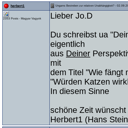
- 02.09.2
herbert1
Ungarns Bestreben zur relativen Unabhängigkeit?
Lieber Jo.D
2353 Posts - Magyar Vagyok
Du schreibst ua "Dein
eigentlich
aus
Deiner
Perspektiv
mit
dem Titel "Wie fäng
"Würden Katzen wirkl
In diesem Sinne
schöne Zeit wünscht
Herbert1 (Hans Stein