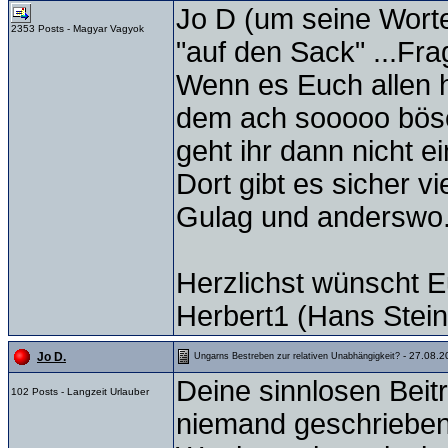
Jo D (um seine Wort
2353 Posts - Magyar Vagyok
"auf den Sack" ...Fra
Wenn es Euch allen h
dem ach sooooo bösen
geht ihr dann nicht ei
Dort gibt es sicher v
Gulag und anderswo
Herzlichst wünscht E
Herbert1 (Hans Stein
- 27.08.2
Jo D.
Ungarns Bestreben zur relativen Unabhängigkeit?
Deine sinnlosen Beitr
102 Posts - Langzeit Urlauber
niemand geschrieben 