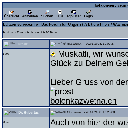
balaton-service.in
Übersicht
Anmelden
Suchen
Hilfe
Top-User
Login
balaton-service.info - Das Forum für Ungarn
/
A k t u e l l e s
/
Was man
In diesem Thread befinden sich 10 Posts.
ursula
- 26.01.2008, 10:05:27
Glückwunsch
Muskatli, wir wünsc
Gast
Glück zu Deinem Geb
Lieber Gruss von de
bolonkazwetna.ch
Dr. Hubertus
- 26.01.2008, 10:25:08
Glückwunsch
Auch von hier der wei
Gast