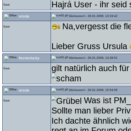
Hajrá User - ihr seid 
Gast
ursula
- 26.01.2008, 13:19:42
Glückwunsch
Na,vergesst die fle
Gast
Lieber Gruss Ursula
fischerlucky
- 26.01.2008, 13:28:51
Glückwunsch
gilt natürlich auch f
Gast
ursula
- 26.01.2008, 15:54:05
Glückwunsch
Was ist PM_ 
Gast
Sollte man lieber Pri
Ich dachte ähnlich w
regt an im Forum,ode