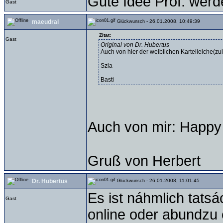
Gute Idee Prof. werde
Gast
maeudral
- 26.01.2008, 10:49:39
Glückwunsch
Zitat:
Gast
Original von Dr. Hubertus
Auch von hier der weiblichen Karteileiche(zul
Szia
Basti
Auch von mir: Happy
Gruß von Herbert
Dr. Hubertus
- 26.01.2008, 11:01:45
Glückwunsch
Es ist náhmlich tats
Gast
online oder abundzu 