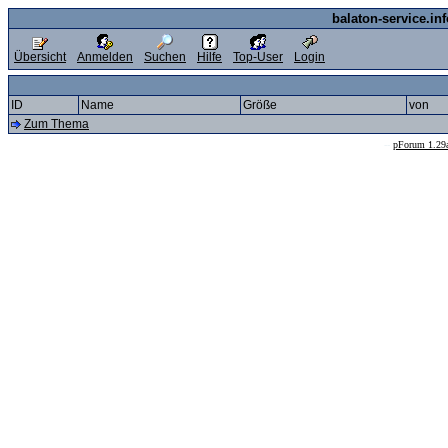
balaton-service.in
Übersicht
Anmelden
Suchen
Hilfe
Top-User
Login
ID
Name
Größe
von
Zum Thema
--
pForum 1.29