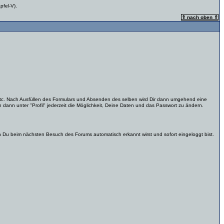
pfel-V).
⇑ nach oben ⇑
tc. Nach Ausfüllen des Formulars und Absenden des selben wird Dir dann umgehend eine
 dann unter "Profil" jederzeit die Möglichkeit, Deine Daten und das Passwort zu ändern.
 Du beim nächsten Besuch des Forums automatisch erkannt wirst und sofort eingeloggt bist.