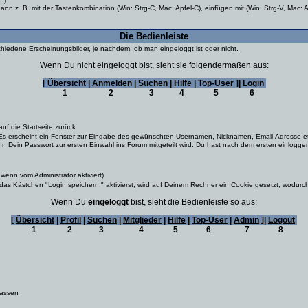
-)
 z. B. mit der Tastenkombination (Win: Strg-C, Mac: Apfel-C), einfügen mit (Win: Strg-V, Mac: A
Die Bedienleiste
chiedene Erscheinungsbilder, je nachdem, ob man eingeloggt ist oder nicht.
Wenn Du nicht eingeloggt bist, sieht sie folgendermaßen aus:
[
Übersicht
|
Anmelden
|
Suchen
|
Hilfe
|
Top-User
]
|
Login
1
2
3
4
5
6
uf die Startseite zurück
Es erscheint ein Fenster zur Eingabe des gewünschten Usernamen, Nicknamen, Email-Adresse e
 Dein Passwort zur ersten Einwahl ins Forum mitgeteilt wird. Du hast nach dem ersten einloggen
 wenn vom Administrator aktiviert)
as Kästchen "Login speichern:" aktivierst, wird auf Deinem Rechner ein Cookie gesetzt, wodurch
Wenn Du
eingeloggt
bist, sieht die Bedienleiste so aus:
[
Übersicht
|
Profil
|
Suchen
|
Mitglieder
|
Hilfe
|
Top-User
|
Admin
]
|
Logout
1
2
3
4
5
6
7
8
lassen