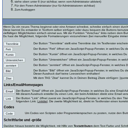
siehe oben unter 6 (nur sichtbar, wenn vom Administrator aktiviert)
Für den Foren-Administrator (nur für Administratoren sichtbar)
Zum Ausloggen
Wenn Du ein neues Thema beginnst oder eine Antwort schreibst, schreibe einfach einen durc
Diese kannst Du entweder in Textform selber einfügen oder dazu bequem die Buttons benutzen.
vielfältigen Möglichkeiten einfach einmal aus. Mit der Funktion "Vorschau" links neben dem Bu
Du hast die Möglichkeit, folgende Formatierungen vorzunehmen (bei manueller Eingabe immer
Der Button "Trennlinie" stellt eine Trennlinie dar. Im Textfenster erscheint
Der Button "Fett" öffnet ein JavaScript-Popup-Fenster, in welches Du den
Der Button "Kursiv" öffnet ein JavaScript-Popup-Fenster, in welches Du d
Der Button "Unterstrichen" öffnet ein JavaScript-Popup-Fenster, in welc
Der Button "zentriert" öffnet ein JavaScript-Popup-Fenster, in welches D
Der Button "Bild" öffnet ein JavaScript-Popup-Fenster, in welches Du die
Dieser Ausdruck darf keine Leerzeichen enthalten!
Mit dem TAG "Zitat" kannst Du in Deinen Beitrag Zitate einfügen: [quote]Zi
Links/Email/Homepages
Der Button "Email" öffnet ein JavaScript-Popup-Fenster, in welches Du eine Email-Ad
Mit diesem Ausdruck erstellst Du einen Link, der beim Anklicken direkt eine Email ver
Der Button "Link" öffnet zuerst ein JavaScript-Popup-Fenster, in welches Du den Tite
folgenden Link:
Linktitel
. Die zweite Möglichkeit ist, direkt im Textfenster einen korr
Codes
Um Codes von Scripten oder Programmiersprachen zu posten, nutze den Butto
Schriftfarbe und -größe
Darüber hinaus besteht die Möglichkeit, mit Hilfe von
Textattributen
dem Text Farbe und Schri