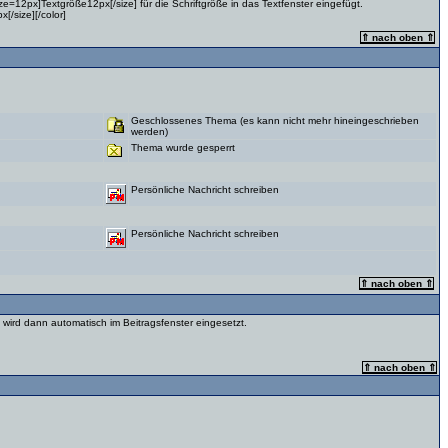
ze=12px]Textgröße12px[/size] für die Schriftgröße in das Textfenster eingefügt.
[/size][/color]
⇑ nach oben ⇑
Geschlossenes Thema (es kann nicht mehr hineingeschrieben
werden)
Thema wurde gesperrt
Persönliche Nachricht schreiben
Persönliche Nachricht schreiben
⇑ nach oben ⇑
wird dann automatisch im Beitragsfenster eingesetzt.
⇑ nach oben ⇑