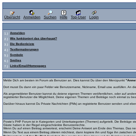
Übersicht
Anmelden
Suchen
Hilfe
Top-User
Login
Anmelden
1.)
Wie funktioniert das überhaupt?
2.)
Die Bedienleiste
3.)
Textformatierungen
4.)
Symbole
5.)
Smilies
6.)
Links/Email/Homepages
7.)
Melde Dich am besten im Forum als Benutzer an. Dies kannst Du über den Menüpunkt
"Anme
Dort musst Du dann ein paar Felder wie Benutzername, Nickname, Email usw. ausfüllen. An 
Als angemeldeter Benutzer kannst du deiene eigenen Themen veröfentlichen, oder auf and
registrierter Benutzer die Möglichkeit, Deine eigenen Themen und Beiträge noch einmal zu bearbe
Darüber hinaus kannst Du Private Nachrichten (PMs) an registrierte Benutzer senden und eb
Powie's PHP Forum ist in Kategorien und Unterkategorien (Themen) aufgeteilt. Die Beiträge s
Gäste haben in der Regel eingeschränkte Benutzerrechte.
Wenn Du auf einen Beitrag antwortest, erscheint Deine Antwort am Ende des Themas. Das nenn
Wenn Du Text aus einem Beitrag zitieren möchtest, dann kopiere ihn und füge ihn zwischen die