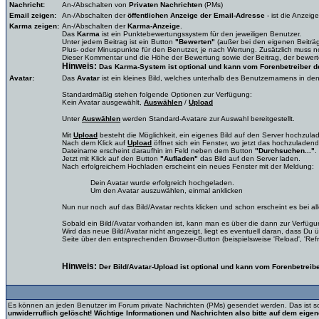
Nachricht:
An-/Abschalten von
Privaten Nachrichten
(PMs)
Email zeigen:
An-/Abschalten der
öffentlichen Anzeige der Email-Adresse
- ist die Anzei
Karma zeigen:
An-/Abschalten der
Karma-Anzeige
.
Das
Karma
ist ein Punktebewertungssystem für den jeweiligen Benutzer.
Unter jedem Beitrag ist ein Button
"Bewerten"
(außer bei den eigenen Beiträg
Plus- oder Minuspunkte für den Benutzer, je nach Wertung. Zusätzlich muss
Dieser Kommentar und die Höhe der Bewertung sowie der Beitrag, der bewert
Hinweis:
Das Karma-System ist optional und kann vom Forenbetreiber de
Avatar:
Das
Avatar
ist ein kleines Bild, welches unterhalb des Benutzernamens in den
Standardmäßig stehen folgende Optionen zur Verfügung:
Kein Avatar ausgewählt,
Auswählen
/
Upload
Unter
Auswählen
werden Standard-Avatare zur Auswahl bereitgestellt.
Mit
Upload
besteht die Möglichkeit, ein eigenes Bild auf den Server hochzulad
Nach dem Klick auf
Upload
öffnet sich ein Fenster, wo jetzt das hochzuladen
Dateiname erscheint daraufhin im Feld neben dem Button
"Durchsuchen..."
.
Jetzt mit Klick auf den Button
"Aufladen"
das Bild auf den Server laden.
Nach erfolgreichem Hochladen erscheint ein neues Fenster mit der Meldung:
Dein Avatar wurde erfolgreich hochgeladen.
Um den Avatar auszuwählen, einmal anklicken
Nun nur noch auf das Bild/Avatar rechts klicken und schon erscheint es bei 
Sobald ein Bild/Avatar vorhanden ist, kann man es über die dann zur Verfü
Wird das neue Bild/Avatar nicht angezeigt, liegt es eventuell daran, dass Du 
Seite über den entsprechenden Browser-Button (beispielsweise 'Reload', 'Refres
Hinweis:
Der Bild/Avatar-Upload ist optional und kann vom Forenbetreibe
Es können an jeden Benutzer im Forum private Nachrichten (PMs) gesendet werden. Das ist so 
unwiderruflich gelöscht! Wichtige Informationen und Nachrichten also bitte auf dem eige