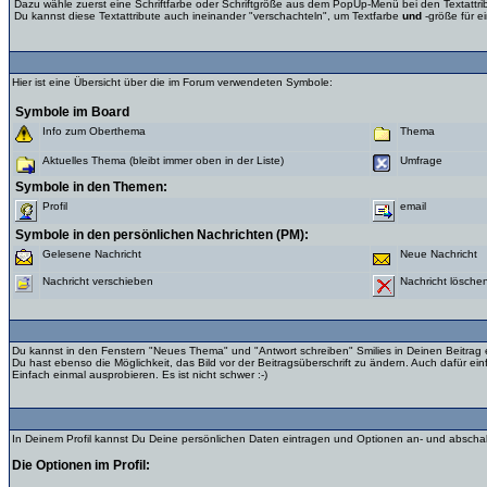
Dazu wähle zuerst eine Schriftfarbe oder Schriftgröße aus dem PopUp-Menü bei den Textattribute
Du kannst diese Textattribute auch ineinander "verschachteln", um Textfarbe
und
-größe für e
Hier ist eine Übersicht über die im Forum verwendeten Symbole:
Symbole im Board
Info zum Oberthema
Thema
Aktuelles Thema (bleibt immer oben in der Liste)
Umfrage
Symbole in den Themen:
Profil
email
Symbole in den persönlichen Nachrichten (PM):
Gelesene Nachricht
Neue Nachricht
Nachricht verschieben
Nachricht lösche
Du kannst in den Fenstern "Neues Thema" und "Antwort schreiben" Smilies in Deinen Beitrag 
Du hast ebenso die Möglichkeit, das Bild vor der Beitragsüberschrift zu ändern. Auch dafür 
Einfach einmal ausprobieren. Es ist nicht schwer :-)
In Deinem Profil kannst Du Deine persönlichen Daten eintragen und Optionen an- und abschalt
Die Optionen im Profil: