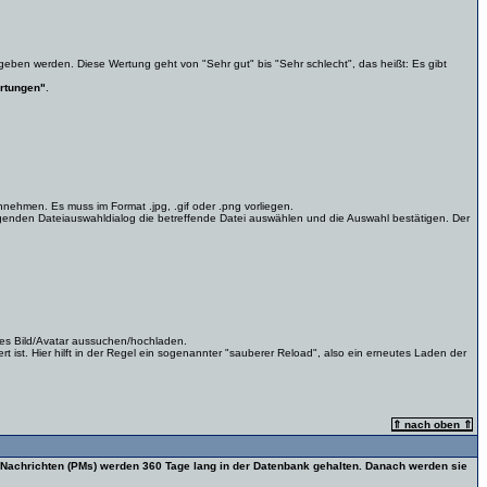
geben werden. Diese Wertung geht von "Sehr gut" bis "Sehr schlecht", das heißt: Es gibt
rtungen"
.
nnehmen. Es muss im Format .jpg, .gif oder .png vorliegen.
lgenden Dateiauswahldialog die betreffende Datei auswählen und die Auswahl bestätigen. Der
res Bild/Avatar aussuchen/hochladen.
t ist. Hier hilft in der Regel ein sogenannter "sauberer Reload", also ein erneutes Laden der
⇑ nach oben ⇑
e Nachrichten (PMs) werden 360 Tage lang in der Datenbank gehalten. Danach werden sie