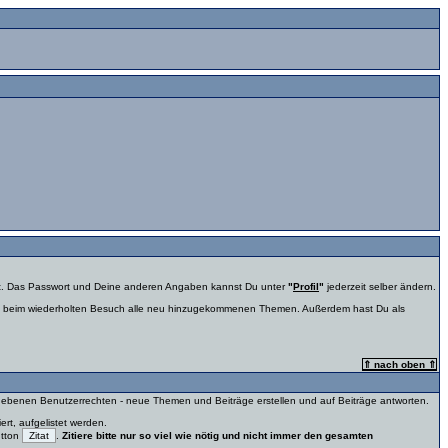
ckt. Das Passwort und Deine anderen Angaben kannst Du unter
"
Profil
"
jederzeit selber ändern.
ise beim wiederholten Besuch alle neu hinzugekommenen Themen. Außerdem hast Du als
⇑ nach oben ⇑
ergebenen Benutzerrechten - neue Themen und Beiträge erstellen und auf Beiträge antworten.
rt, aufgelistet werden.
utton
.
Zitiere bitte nur so viel wie nötig und nicht immer den gesamten