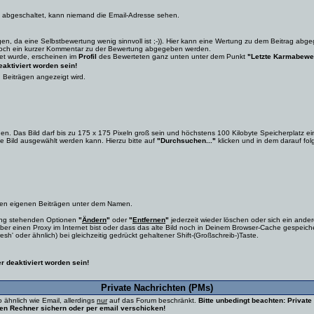
ge abgeschaltet, kann niemand die Email-Adresse sehen.
en, da eine Selbstbewertung wenig sinnvoll ist ;-)). Hier kann eine Wertung zu dem Beitrag abge
 noch ein kurzer Kommentar zu der Bewertung abgegeben werden.
et wurde, erscheinen im
Profil
des Bewerteten ganz unten unter dem Punkt
"Letzte Karmabewe
aktiviert worden sein!
 Beiträgen angezeigt wird.
en. Das Bild darf bis zu 175 x 175 Pixeln groß sein und höchstens 100 Kilobyte Speicherplatz ei
de Bild ausgewählt werden kann. Hierzu bitte auf
"Durchsuchen..."
klicken und in dem darauf fo
allen eigenen Beiträgen unter dem Namen.
gung stehenden Optionen
"
Ändern
"
oder
"
Entfernen
"
jederzeit wieder löschen oder sich ein ande
über einen Proxy im Internet bist oder dass das alte Bild noch in Deinem Browser-Cache gespeicher
h' oder ähnlich) bei gleichzeitig gedrückt gehaltener Shift-(Großschreib-)Taste.
r deaktiviert worden sein!
Private Nachrichten (PMs)
ähnlich wie Email, allerdings
nur
auf das Forum beschränkt.
Bitte unbedingt beachten: Privat
nen Rechner sichern oder per email verschicken!