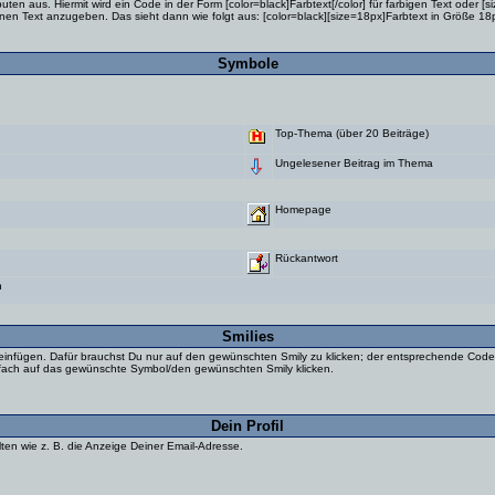
n aus. Hiermit wird ein Code in der Form [color=black]Farbtext[/color] für farbigen Text oder [si
inen Text anzugeben. Das sieht dann wie folgt aus: [color=black][size=18px]Farbtext in Größe 18px
Symbole
Top-Thema (über 20 Beiträge)
Ungelesener Beitrag im Thema
Homepage
Rückantwort
n
Smilies
einfügen. Dafür brauchst Du nur auf den gewünschten Smily zu klicken; der entsprechende Code 
einfach auf das gewünschte Symbol/den gewünschten Smily klicken.
Dein Profil
en wie z. B. die Anzeige Deiner Email-Adresse.