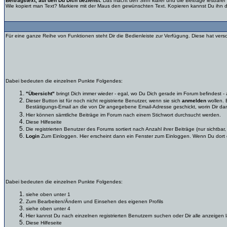
Beitragstext, auf den Du Dich beziehst.
Das macht den Sinn klarer und die Beiträge lesbarer ;
Wie kopiert man Text? Markiere mit der Maus den gewünschten Text. Kopieren kannst Du ihn dann
Für eine ganze Reihe von Funktionen steht Dir die Bedienleiste zur Verfügung. Diese hat vers
Dabei bedeuten die einzelnen Punkte Folgendes:
"Übersicht"
bringt Dich immer wieder - egal, wo Du Dich gerade im Forum befindest - a
Dieser Button ist für noch nicht registrierte Benutzer, wenn sie sich
anmelden
wollen. 
Bestätigungs-Email an die von Dir angegebene Email-Adresse geschickt, worin Dir dann
Hier können sämtliche Beiträge im Forum nach einem Stichwort durchsucht werden.
Diese Hilfeseite
Die registrierten Benutzer des Forums sortiert nach Anzahl ihrer Beiträge (nur sichtbar,
Login
Zum Einloggen. Hier erscheint dann ein Fenster zum Einloggen. Wenn Du dort d
Dabei bedeuten die einzelnen Punkte Folgendes:
siehe oben unter 1
Zum Bearbeiten/Ändern und Einsehen des eigenen Profils
siehe oben unter 4
Hier kannst Du nach einzelnen registrierten Benutzern suchen oder Dir alle anzeigen 
Diese Hilfeseite