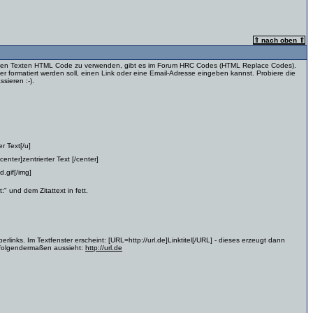
⇑ nach oben ⇑
 in den Texten HTML Code zu verwenden, gibt es im Forum HRC Codes (HTML Replace Codes).
 formatiert werden soll, einen Link oder eine Email-Adresse eingeben kannst. Probiere die
sieren :-).
r Text[/u]
nter]zentrierter Text [/center]
.gif[/img]
:" und dem Zitattext in fett.
inks. Im Textfenster erscheint: [URL=http://url.de]Linktitel[/URL] - dieses erzeugt dann
B. folgendermaßen aussieht:
http://url.de