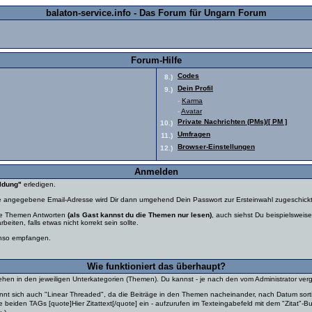
balaton-service.info - Das Forum für Ungarn Forum
Forum-Hilfe
Codes
8.)
Dein Profil
9.)
-
Karma
-
Avatar
Private Nachrichten (PMs)/[ PM ]
10.)
Umfragen
11.)
Browser-Einstellungen
12.)
Anmelden
ldung"
erledigen.
die angegebene Email-Adresse wird Dir dann umgehend Dein Passwort zur Ersteinwahl zugeschi
ere Themen Antworten
(als Gast kannst du die Themen nur lesen)
, auch siehst Du beispielswe
iten, falls etwas nicht korrekt sein sollte.
enso empfangen.
Wie funktioniert das überhaupt?
tehen in den jeweiligen Unterkategorien (Themen). Du kannst - je nach den vom Administrator v
t sich auch "Linear Threaded", da die Beiträge in den Themen nacheinander, nach Datum sortie
 beiden TAGs [quote]Hier Zitattext[/quote] ein - aufzurufen im Texteingabefeld mit dem "Zitat"-B