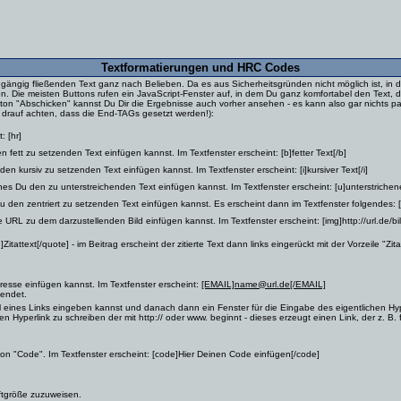
Textformatierungen und HRC Codes
hgängig fließenden Text ganz nach Belieben. Da es aus Sicherheitsgründen nicht möglich ist,
 Die meisten Buttons rufen ein JavaScript-Fenster auf, in dem Du ganz komfortabel den Text, der
tton "Abschicken" kannst Du Dir die Ergebnisse auch vorher ansehen - es kann also gar nichts pas
 drauf achten, dass die End-TAGs gesetzt werden!):
: [hr]
 fett zu setzenden Text einfügen kannst. Im Textfenster erscheint: [b]fetter Text[/b]
en kursiv zu setzenden Text einfügen kannst. Im Textfenster erscheint: [i]kursiver Text[/i]
hes Du den zu unterstreichenden Text einfügen kannst. Im Textfenster erscheint: [u]unterstrichene
u den zentriert zu setzenden Text einfügen kannst. Es erscheint dann im Textfenster folgendes: [ce
 URL zu dem darzustellenden Bild einfügen kannst. Im Textfenster erscheint: [img]http://url.de/bild
tattext[/quote] - im Beitrag erscheint der zitierte Text dann links eingerückt mit der Vorzeile "Zitat
resse einfügen kannst. Im Textfenster erscheint:
[EMAIL]name@url.de[/EMAIL]
sendet.
l eines Links eingeben kannst und danach dann ein Fenster für die Eingabe des eigentlichen Hyperl
ekten Hyperlink zu schreiben der mit http:// oder www. beginnt - dieses erzeugt einen Link, der z. 
n "Code". Im Textfenster erscheint: [code]Hier Deinen Code einfügen[/code]
ftgröße zuzuweisen.