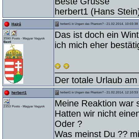
Beste Grüsse
herbert1 (Hans Stein
- 21.02.2014, 10:03:38
Hajrá
herbert1 in Ungarn das Phantom?
Das ist doch ein Win
3590 Posts - Magyar Vagyok
Basti
ich mich eher bestätig
Der totale Urlaub am 
- 21.02.2014, 12:10:53
herbert1
herbert1 in Ungarn das Phantom?
Meine Reaktion war se
2353 Posts - Magyar Vagyok
Hatten wir nicht eine
Oder ?
Was meinst Du ?? mit 