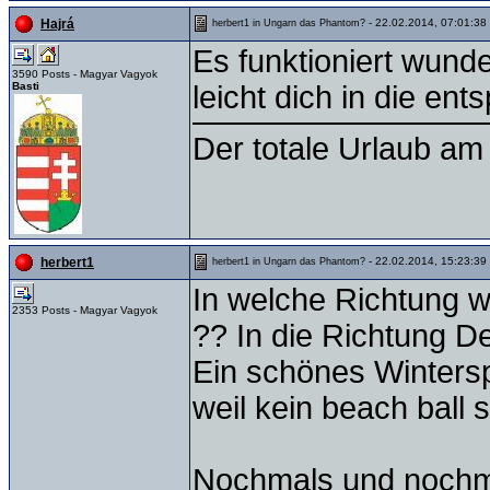
- 22.02.2014, 07:01:38
Hajrá
herbert1 in Ungarn das Phantom?
Es funktioniert wunder
3590 Posts - Magyar Vagyok
Basti
leicht dich in die en
Der totale Urlaub am 
- 22.02.2014, 15:23:39
herbert1
herbert1 in Ungarn das Phantom?
In welche Richtung w
2353 Posts - Magyar Vagyok
?? In die Richtung D
Ein schönes Wintersp
weil kein beach ball s
Nochmals und nochm