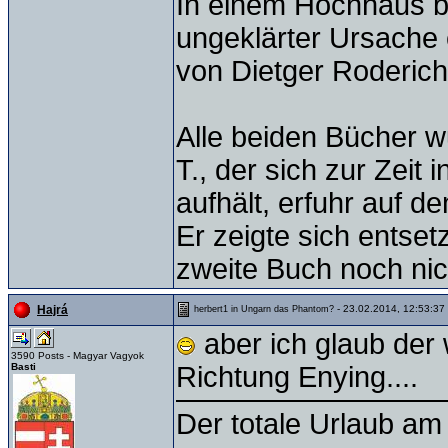
In einem Hochhaus b
ungeklärter Ursache 
von Dietger Roderich 
Alle beiden Bücher wu
T., der sich zur Zeit 
aufhält, erfuhr auf d
Er zeigte sich entset
zweite Buch noch nich
- 23.02.2014, 12:53:37
Hajrá
herbert1 in Ungarn das Phantom?
aber ich glaub der 
3590 Posts - Magyar Vagyok
Basti
Richtung Enying....
Der totale Urlaub am 