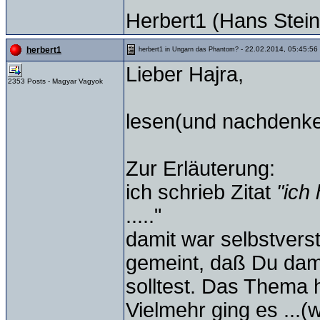
Herbert1 (Hans Stein
- 22.02.2014, 05:45:56
herbert1
herbert1 in Ungarn das Phantom?
Lieber Hajra,
2353 Posts - Magyar Vagyok
lesen(und nachdenken
Zur Erläuterung:
ich schrieb Zitat
"ich
....."
damit war selbstvers
gemeint, daß Du dam
solltest. Das Thema 
Vielmehr ging es ...(