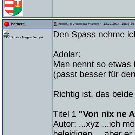
- 23.02.2014, 15:36:26
herbert1
herbert1 in Ungarn das Phantom?
Den Spass nehme ich
2353 Posts - Magyar Vagyok
Adolar:
Man nennt so etwas i
(passt besser für de
Richtig ist, das beid
Titel 1
"Von nix ne 
Autor: ...xyz ...ich 
beleidigen ... aber er