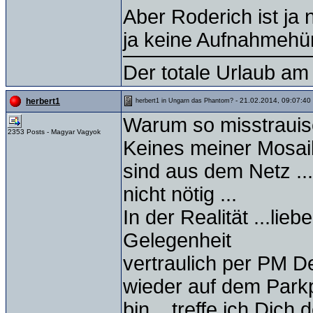
Aber Roderich ist ja 
ja keine Aufnahmehür
Der totale Urlaub am 
- 21.02.2014, 09:07:40
herbert1
herbert1 in Ungarn das Phantom?
Warum so misstrauis
2353 Posts - Magyar Vagyok
Keines meiner Mosai
sind aus dem Netz ...
nicht nötig ...
In der Realität ...lieb
Gelegenheit
vertraulich per PM D
wieder auf dem Parkp
bin ...treffe ich Dich