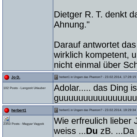
Dietger R. T. denkt d
Ahnung."
Darauf antwortet das
wirklich kompetent, 
nicht einmal über Sc
- 23.02.2014, 17:28:15
Jo D.
herbert1 in Ungarn das Phantom?
Adolar..... das Ding is
102 Posts - Langzeit Urlauber
guuuuuuuuuuuuuuuuu
- 23.02.2014, 19:29:34
herbert1
herbert1 in Ungarn das Phantom?
Wie erfreulich liebe
2353 Posts - Magyar Vagyok
weiss ...
Du
zB. ...Da 