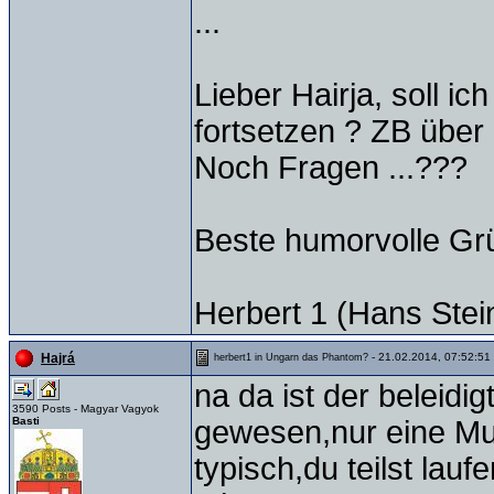
...
Lieber Hairja, soll i
fortsetzen ? ZB über
Noch Fragen ...???
Beste humorvolle Gr
Herbert 1 (Hans Stei
- 21.02.2014, 07:52:51
Hajrá
herbert1 in Ungarn das Phantom?
na da ist der beleidi
3590 Posts - Magyar Vagyok
Basti
gewesen,nur eine Mu
typisch,du teilst lau