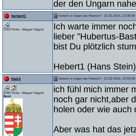
der den Ungarn nahe s
- 21.02.2014, 13:38:58
herbert1
herbert1 in Ungarn das Phantom?
Ich warte immer noch 
2353 Posts - Magyar Vagyok
lieber "Hubertus-Basti
bist Du plötzlich st
Hebert1 (Hans Stein)
- 21.02.2014, 15:05:08
Hajrá
herbert1 in Ungarn das Phantom?
ich fühl mich immer m
3590 Posts - Magyar Vagyok
Basti
noch gar nicht,aber 
holen oder wie auch
Aber was hat das jet