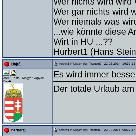
Wer nichts wird wird 
Wer gar nichts wird w
Wer niemals was wird
...wie könnte diese A
Wirt in HU ...??
Hurbert1 (Hans Stei
- 22.02.2014, 16:55:13
Hajrá
herbert1 in Ungarn das Phantom?
Es wird immer besser..
3590 Posts - Magyar Vagyok
Basti
Der totale Urlaub am 
- 23.02.2014, 06:27:47
herbert1
herbert1 in Ungarn das Phantom?