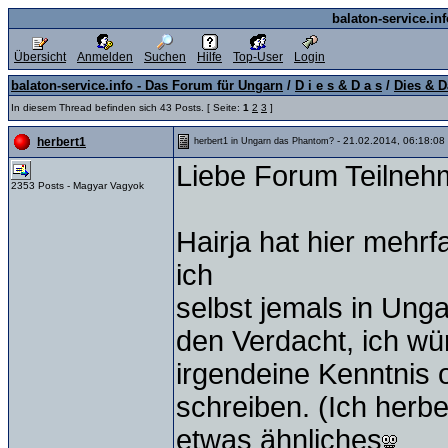
balaton-service.in
Übersicht
Anmelden
Suchen
Hilfe
Top-User
Login
balaton-service.info - Das Forum für Ungarn
/
D i e s & D a s
/
Dies & D
In diesem Thread befinden sich 43 Posts. [ Seite:
1
2
3
]
- 21.02.2014, 06:18:08
herbert1
herbert1 in Ungarn das Phantom?
Liebe Forum Teilneh
2353 Posts - Magyar Vagyok
Hairja hat hier mehrf
ich
selbst jemals in Ung
den Verdacht, ich w
irgendeine Kenntnis
schreiben. (Ich herbe
etwas ähnliches