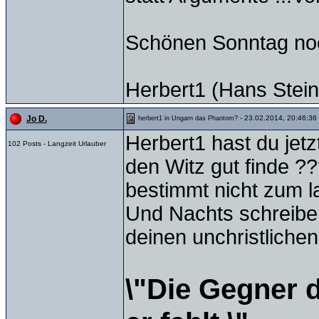
Schönen Sonntag no
Herbert1 (Hans Stein
- 23.02.2014, 20:46:36
Jo D.
herbert1 in Ungarn das Phantom?
Herbert1 hast du jetz
102 Posts - Langzeit Urlauber
den Witz gut finde 
bestimmt nicht zum la
Und Nachts schreibe i
deinen unchristlichen 
\"Die Gegner d