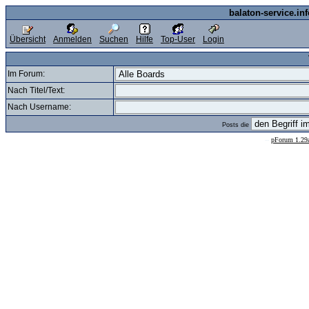
balaton-service.in
Übersicht
Anmelden
Suchen
Hilfe
Top-User
Login
Im Forum:
Nach Titel/Text:
Nach Username:
Posts die
--
pForum 1.29